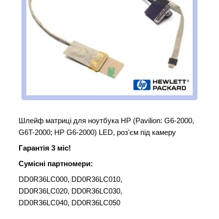
Шлейф матриці для ноутбука HP (Pavilion: G6-2000,
G6T-2000; HP G6-2000) LED, роз'єм під камеру
Гарантія 3 міс!
Сумісні партномери:
DD0R36LC000, DD0R36LC010,
DD0R36LC020, DD0R36LC030,
DD0R36LC040, DD0R36LC050