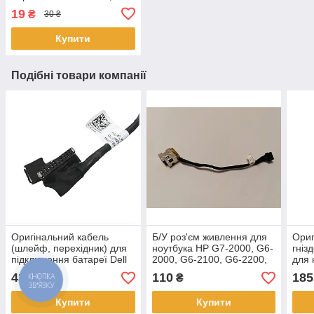
19
₴
30 ₴
Купити
Подібні товари компанії
Оригінальний кабель
Б/У роз'єм живлення для
Ориг
(шлейф, перехідник) для
ноутбука HP G7-2000, G6-
гніз
підключення батареї Dell
2000, G6-2100, G6-2200,
для 
Latitude E5570
650, 655, CQ58
Pavi
435
110
185
₴
₴
(DC020027Q00, 0G6J8P)
(CBL00293-0100)
15G
Купити
Купити