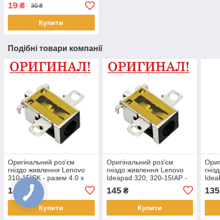
19
₴
30 ₴
Купити
Подібні товари компанії
Оригінальний роз'єм
Оригінальний роз'єм
Ориг
гніздо живлення Lenovo
гніздо живлення Lenovo
гніз
310-15ISK - разем 4.0 х
Ideapad 320, 320-15IAP -
Idea
1.7 мм
разем 4.0 х 1.7 мм
15ib
145
145
135
₴
₴
Купити
Купити