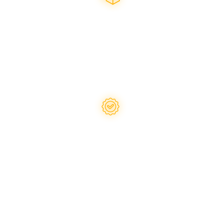
Оперативна відправка
будь-яким зручним
перевізником
Надаємо гарантію
на запчастини