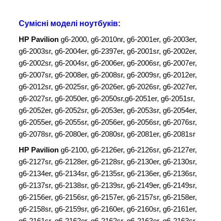
Сумісні моделі ноутбуків:
HP Pavilion
g6-2000, g6-2010nr, g6-2001er, g6-2003er,
g6-2003sr, g6-2004er, g6-2397er, g6-2001sr, g6-2002er,
g6-2002sr, g6-2004sr, g6-2006er, g6-2006sr, g6-2007er,
g6-2007sr, g6-2008er, g6-2008sr, g6-2009sr, g6-2012er,
g6-2012sr, g6-2025sr, g6-2026er, g6-2026sr, g6-2027er,
g6-2027sr, g6-2050er, g6-2050sr,g6-2051er, g6-2051sr,
g6-2052er, g6-2052sr, g6-2053er, g6-2053sr, g6-2054er,
g6-2055er, g6-2055sr, g6-2056er, g6-2056sr, g6-2076sr,
g6-2078sr, g6-2080er, g6-2080sr, g6-2081er, g6-2081sr
HP Pavilion
g6-2100, g6-2126er, g6-2126sr, g6-2127er,
g6-2127sr, g6-2128er, g6-2128sr, g6-2130er, g6-2130sr,
g6-2134er, g6-2134sr, g6-2135sr, g6-2136er, g6-2136sr,
g6-2137sr, g6-2138sr, g6-2139sr, g6-2149er, g6-2149sr,
g6-2156er, g6-2156sr, g6-2157er, g6-2157sr, g6-2158er,
g6-2158sr, g6-2159sr, g6-2160er, g6-2160sr, g6-2161er,
g6-2161sr, g6-2162er, g6-2162sr, g6-2163er, g6-2163sr,