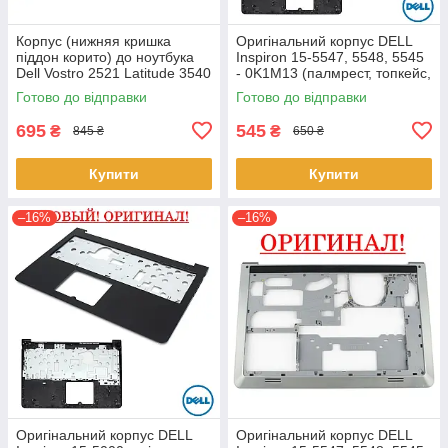
Корпус (нижняя кришка
Оригінальний корпус DELL
піддон корито) до ноутбука
Inspiron 15-5547, 5548, 5545
Dell Vostro 2521 Latitude 3540
- 0K1M13 (палмрест, топкейс,
(0YXMG9, AP0ZG000200)
верх)
Готово до відправки
Готово до відправки
695
545
₴
₴
845 ₴
650 ₴
Купити
Купити
–16%
–16%
Оригінальний корпус DELL
Оригінальний корпус DELL