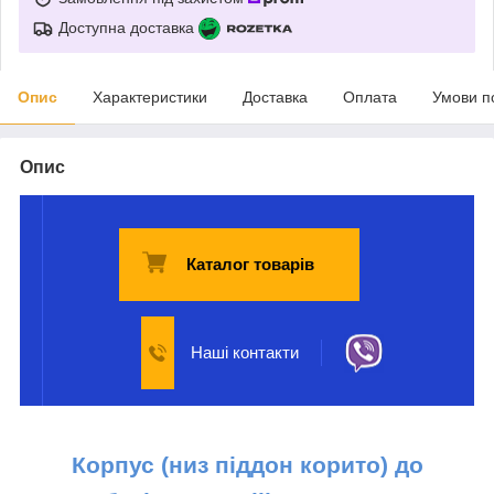
Доступна доставка
Опис
Характеристики
Доставка
Оплата
Умови п
Опис
Каталог товарів
Наші контакти
Корпус (низ піддон корито) до