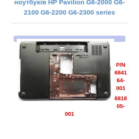
ноутбуків HP Pavilion G6-2000
G6-
2100
G6-2200
G6-2300
series
P/N
6841
64-
001
6818
05-
001