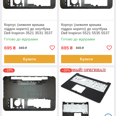
Корпус (нижняя кришка
Корпус (нижняя кришка
піддон корито) до ноутбука
піддон корито) до ноутбука
Dell Inspiron 3521 3531 3537
Dell Inspiron 5521 5535 5537
(0YXMG9, AP0ZG000200)
(0YXMG9, AP0ZG000200)
Готово до відправки
Готово до відправки
695
695
₴
₴
845 ₴
845 ₴
Купити
Купити
–18%
–16%