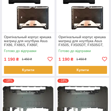
Оригінальный корпус кришка
Оригінальный корпус кришка
матриці для ноутбука Asus
матриці для ноутбука Asus
FX86, FX86S, FX86F,
FX505, FX505DT, FX505GT,
FX86SF Series
FX505GE, FX505GD,
Готово до відправки
Готово до відправки
FX505DD
1 190
1 190
₴
₴
1 450 ₴
1 450 ₴
Купити
Купити
–18%
–18%