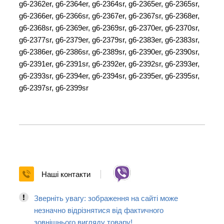
g6-2362er, g6-2364er, g6-2364sr, g6-2365er, g6-2365sr,
g6-2366er, g6-2366sr, g6-2367er, g6-2367sr, g6-2368er,
g6-2368sr, g6-2369er, g6-2369sr, g6-2370er, g6-2370sr,
g6-2377sr, g6-2379er, g6-2379sr, g6-2383er, g6-2383sr,
g6-2386er, g6-2386sr, g6-2389sr, g6-2390er, g6-2390sr,
g6-2391er, g6-2391sr, g6-2392er, g6-2392sr, g6-2393er,
g6-2393sr, g6-2394er, g6-2394sr, g6-2395er, g6-2395sr,
g6-2397sr, g6-2399sr
Наші контакти
Зверніть увагу: зображення на сайті може
незначно відрізнятися від фактичного
зовнішнього вигляду товару!