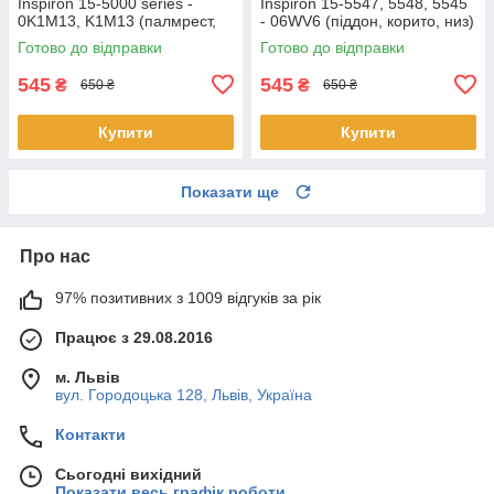
Inspiron 15-5000 series -
Inspiron 15-5547, 5548, 5545
0K1M13, K1M13 (палмрест,
- 06WV6 (піддон, корито, низ)
топкейс, верх)
Готово до відправки
Готово до відправки
545
545
₴
₴
650 ₴
650 ₴
Купити
Купити
Показати ще
Про нас
97% позитивних з 1009 відгуків за рік
Працює з 29.08.2016
м. Львів
вул. Городоцька 128, Львів, Україна
Контакти
Сьогодні вихідний
Показати весь графік роботи