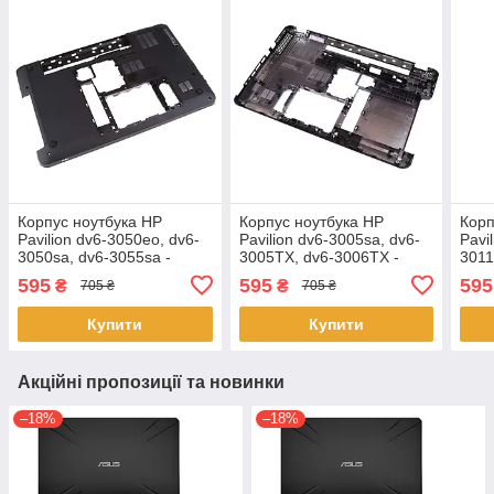
Корпус ноутбука HP
Корпус ноутбука HP
Корп
Pavilion dv6-3050eo, dv6-
Pavilion dv6-3005sa, dv6-
Pavi
3050sa, dv6-3055sa -
3005TX, dv6-3006TX -
3011
603689-001 - (нижня
603689-001 - (нижня
6036
595
595
595
₴
₴
705 ₴
705 ₴
частина, піддон, корито)
частина, піддон, корито)
част
Купити
Купити
Акційні пропозиції та новинки
–18%
–18%