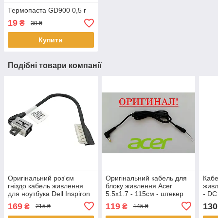
Термопаста GD900 0,5 г
19
₴
30 ₴
Купити
Подібні товари компанії
Оригінальний роз'єм
Оригінальний кабель для
Кабе
гніздо кабель живлення
блоку живлення Acer
живл
для ноутбука Dell Inspiron
5.5x1.7 - 115см - штекер
- DC
3593 5593 3515 3525 5493
169
119
130
₴
₴
215 ₴
145 ₴
3793 04VP7C