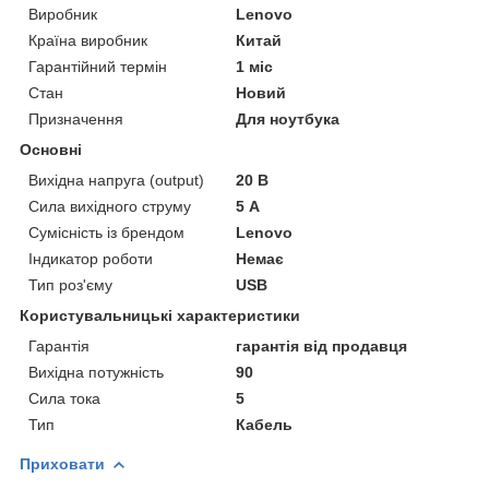
Виробник
Lenovo
Країна виробник
Китай
Гарантійний термін
1 міс
Стан
Новий
Призначення
Для ноутбука
Основні
Вихідна напруга (output)
20 В
Сила вихідного струму
5 А
Сумісність із брендом
Lenovo
Індикатор роботи
Немає
Тип роз'єму
USB
Користувальницькі характеристики
Гарантія
гарантія від продавця
Вихідна потужність
90
Сила тока
5
Тип
Кабель
Приховати