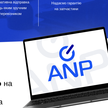
ативна відправка
Надаємо гарантію
дь-яким зручним
на запчастини
перевізником
о
на
а