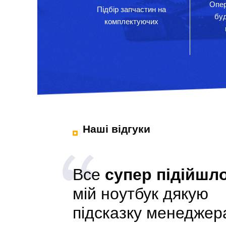
Опер
Підбір запчастин на
бу
комплектуючих
Наші відгуки
Все
супер підійшл
мій ноутбук дякую
підсказку менеджер