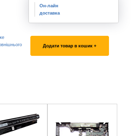
Он-лайн
доставка
же
овнішнього
Додати товар в кошик +