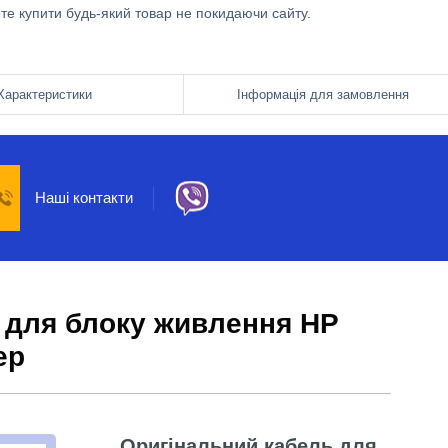
ете купити будь-який товар не покидаючи сайту.
Характеристики
Інформація для замовлення
Наші контакти
 для блоку живлення HP
ер
Оригінальний ка
бель для