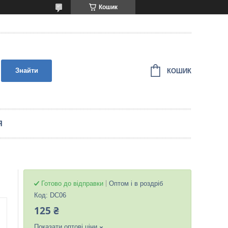
Кошик
Знайти
КОШИК
Я
Готово до відправки
Оптом і в роздріб
Код:
DC06
125 ₴
Показати оптові ціни