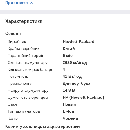
Приховати
Характеристики
Основні
Виробник
Hewlett Packard
Країна виробник
Китай
Гарантійний термін
6 міс
Ємність акумулятору
2620 мА/год
Кількість комірок батареї
4
Потужність
41 Вт/год
Призначення
Для ноутбука
Напруга акумулятору
14.8 В
Сумісність з брендом
HP (Hewlett Packard)
Стан
Новий
Тип акумулятора
Li-Ion
Колір
Чорний
Користувальницькі характеристики