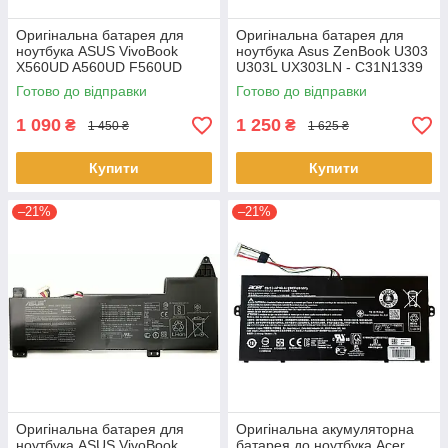
Оригінальна батарея для
Оригінальна батарея для
ноутбука ASUS VivoBook
ноутбука Asus ZenBook U303
X560UD A560UD F560UD
U303L UX303LN - C31N1339
K560UD R562UD - A31N1730
(+11.31 V 50Wh) АКБ
Готово до відправки
Готово до відправки
1 090
1 250
₴
₴
1 450 ₴
1 625 ₴
Купити
Купити
–21%
–21%
Оригінальна батарея для
Оригінальна акумуляторна
ноутбука ASUS VivoBook
батарея до ноутбука Acer