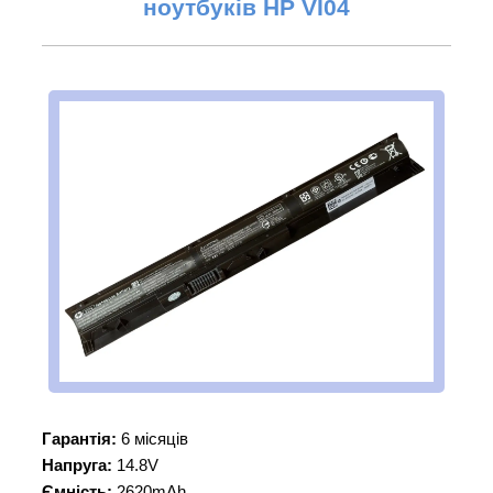
ноутбуків НР
VI04
Гарантія:
6 місяців
Напруга:
14.8V
Ємність:
2620mAh