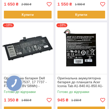
1 650
1 550
₴
₴
2 050 ₴
1 900 ₴
Купити
Купити
–18%
–18%
Оригінальна батарея Dell
Оригінальна акумуляторна
Inspiron 15 7537, 17 7737 -
батарея до планшета Acer
F7HVR (14.8V 58Wh) -
Iconia Tab A1-840 A1-850 A1-
Акумулятор, АКБ
860 One 8 B1-810 B1-820 B1-
Готово до відправки
Готово до відправки
830 - AP14F8K
1 350
945
₴
₴
1 650 ₴
1 150 ₴