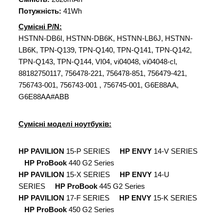
Потужність:
41Wh
Сумісні P/N:
HSTNN-DB6I, HSTNN-DB6K, HSTNN-LB6J, HSTNN-
LB6K, TPN-Q139, TPN-Q140, TPN-Q141, TPN-Q142,
TPN-Q143, TPN-Q144, VI04, vi04048, vi04048-cl,
88182750117, 756478-221, 756478-851, 756479-421,
756743-001, 756743-001 , 756745-001, G6E88AA,
G6E88AA#ABB
Сумісні моделі ноутбуків:
HP PAVILION
15-P SERIES
HP ENVY
14-V SERIES
HP ProBook
440 G2 Series
HP PAVILION
15-X SERIES
HP ENVY
14-U
SERIES
HP ProBook
445 G2 Series
HP PAVILION
17-F SERIES
HP ENVY
15-K SERIES
HP ProBook
450 G2 Series