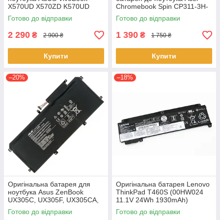
X570UD X570ZD K570UD
Chromebook Spin CP311-3H-
K570ZD R570UD R570ZD
K2RJ CP311-2H-C679 CP513-
Готово до відправки
Готово до відправки
F570UD - B31N1723
1HL CP513-1H - AP16L8J
2 290
1 390
₴
₴
2 900 ₴
1 750 ₴
Купити
Купити
–20%
–18%
Оригінальна батарея для
Оригінальна батарея Lenovo
ноутбука Asus ZenBook
ThinkPad T460S (00HW024
UX305C, UX305F, UX305CA,
11.1V 24Wh 1930mAh)
UX305FA - C31N1411 (+11.4 V
Акумулятор, АКБ для
Готово до відправки
Готово до відправки
45Wh) АКБ
ноутбука