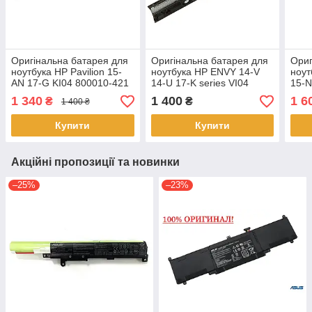
Оригінальна батарея для
Оригінальна батарея для
Ориг
ноутбука HP Pavilion 15-
ноутбука HP ENVY 14-V
ноут
AN 17-G KI04 800010-421
14-U 17-K series VI04
15-N
800049-001
756744-001
345 
1 340
1 400
1 6
₴
₴
1 400 ₴
G1 G
Купити
Купити
Акційні пропозиції та новинки
–25%
–23%