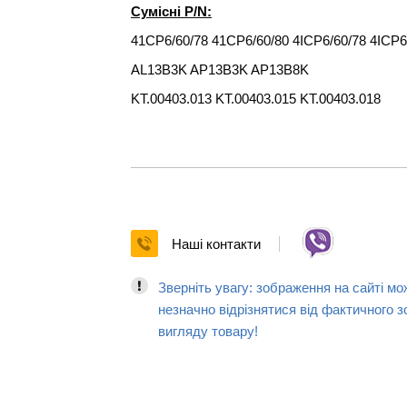
Сумісні P/N:
41CP6/60/78 41CP6/60/80 4ICP6/60/78 4ICP6
AL13B3K AP13B3K AP13B8K
KT.00403.013 KT.00403.015 KT.00403.018
Наші контакти
Зверніть увагу: зображення на сайті мо
незначно відрізнятися від фактичного з
вигляду товару!