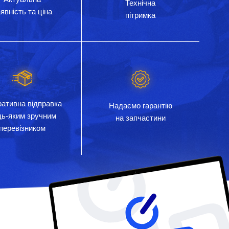
Технічна
явність та ціна
пітримка
ативна відправка
Надаємо гарантію
дь-яким зручним
на запчастини
перевізником