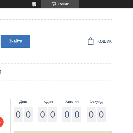
Кошик
Знайти
КОШИК
Я
Днів
Годин
Хвилин
Секунд
0
0
0
0
0
0
0
0
%