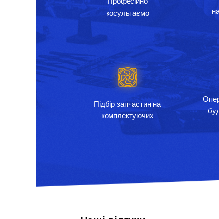
Професійно
на
косультаємо
Опер
Підбір запчастин на
бу
комплектуючих