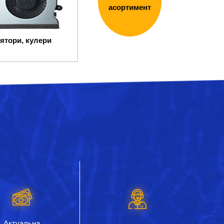
асортимент
ятори, кулери
Актуальна