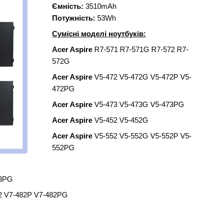
Ємність:
3510mAh
Потужність:
53Wh
Сумісні моделі ноутбуків:
Acer Aspire
R7-571 R7-571G R7-572 R7-
572G
Acer Aspire
V5-472 V5-472G V5-472P V5-
472PG
Acer Aspire
V5-473 V5-473G V5-473PG
Acer Aspire
V5-452 V5-452G
Acer Aspire
V5-552 V5-552G V5-552P V5-
552PG
73PG
2 V7-482P V7-482PG