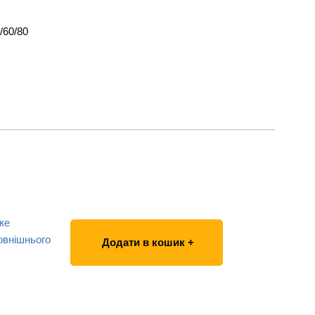
/60/80
же
овнішнього
Додати в кошик +