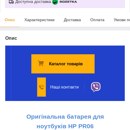
Доступна доставка
Опис
Характеристики
Доставка
Оплата
Умови п
Опис
Каталог товарів
Наші контакти
Оригінальна батарея для
ноутбуків НР
PR06