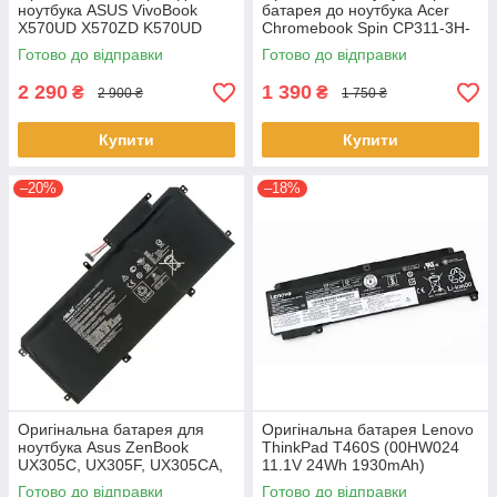
ноутбука ASUS VivoBook
батарея до ноутбука Acer
X570UD X570ZD K570UD
Chromebook Spin CP311-3H-
K570ZD R570UD R570ZD
K2RJ CP311-2H-C679 CP513-
Готово до відправки
Готово до відправки
F570UD - B31N1723
1HL CP513-1H - AP16L8J
2 290
1 390
₴
₴
2 900 ₴
1 750 ₴
Купити
Купити
–20%
–18%
Оригінальна батарея для
Оригінальна батарея Lenovo
ноутбука Asus ZenBook
ThinkPad T460S (00HW024
UX305C, UX305F, UX305CA,
11.1V 24Wh 1930mAh)
UX305FA - C31N1411 (+11.4 V
Акумулятор, АКБ для
Готово до відправки
Готово до відправки