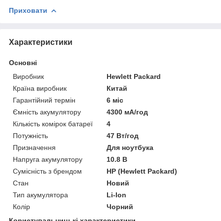
Приховати
Характеристики
Основні
Виробник
Hewlett Packard
Країна виробник
Китай
Гарантійний термін
6 міс
Ємність акумулятору
4300 мА/год
Кількість комірок батареї
4
Потужність
47 Вт/год
Призначення
Для ноутбука
Напруга акумулятору
10.8 В
Сумісність з брендом
HP (Hewlett Packard)
Стан
Новий
Тип акумулятора
Li-Ion
Колір
Чорний
Користувальницькі характеристики