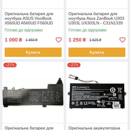
Оригінальна батарея для
Оригінальна батарея для
ноутбука ASUS VivoBook
ноутбука Asus ZenBook U303
X560UD A560UD F560UD
U303L UX303LN - C31N1339
K560UD R562UD - A31N1730
(+11.31 V 50Wh) АКБ
Готово до відправки
Готово до відправки
1 090
1 250
₴
₴
1 450 ₴
1 625 ₴
Купити
Купити
–21%
–21%
Оригінальна батарея для
Оригінальна акумуляторна