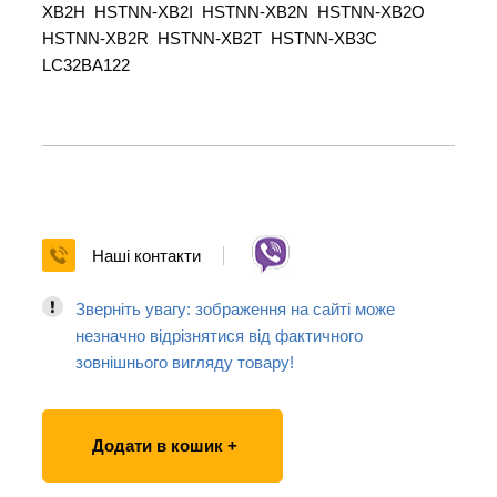
XB2H HSTNN-XB2I HSTNN-XB2N HSTNN-XB2O
HSTNN-XB2R HSTNN-XB2T HSTNN-XB3C
LC32BA122
Наші контакти
Зверніть увагу: зображення на сайті може
незначно відрізнятися від фактичного
зовнішнього вигляду товару!
Додати в кошик +