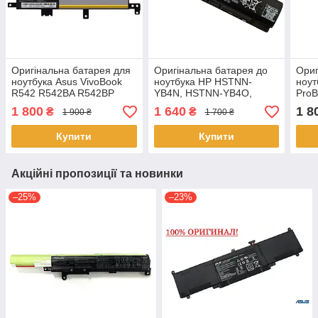
Оригінальна батарея для
Оригінальна батарея до
Ориг
ноутбука Asus VivoBook
ноутбука HP HSTNN-
ноут
R542 R542BA R542BP
YB4N, HSTNN-YB4O,
ProB
R542UA R542UF R542UN
HSTNN-UB4N, HSTNN-
434
1 800
1 640
1 8
₴
₴
1 900 ₴
1 700 ₴
R542UQ R542UR
DB4O PI06
C21N1634
Купити
Купити
Акційні пропозиції та новинки
–25%
–23%