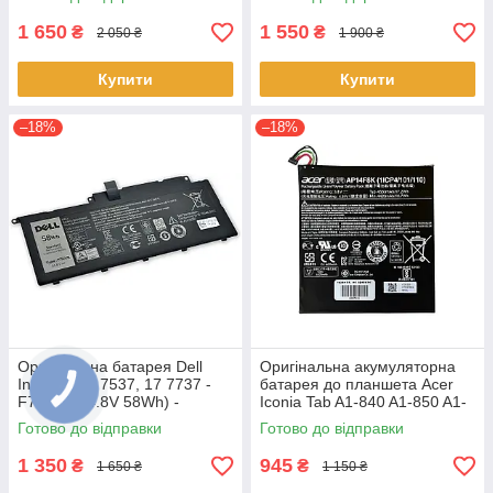
45Wh) АКБ
ноутбука
1 650
1 550
₴
₴
2 050 ₴
1 900 ₴
Купити
Купити
–18%
–18%
Оригінальна батарея Dell
Оригінальна акумуляторна
Inspiron 15 7537, 17 7737 -
батарея до планшета Acer
F7HVR (14.8V 58Wh) -
Iconia Tab A1-840 A1-850 A1-
Акумулятор, АКБ
860 One 8 B1-810 B1-820 B1-
Готово до відправки
Готово до відправки
830 - AP14F8K
1 350
945
₴
₴
1 650 ₴
1 150 ₴