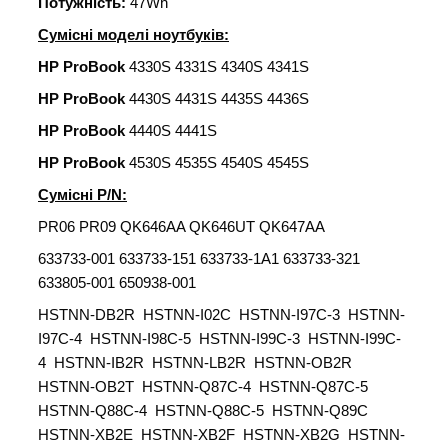
Потужність:
47Wh
Сумісні моделі ноутбуків:
HP ProBook
4330S 4331S 4340S 4341S
HP ProBook
4430S 4431S 4435S 4436S
HP ProBook
4440S 4441S
HP ProBook
4530S 4535S 4540S 4545S
Сумісні P/N:
PR06 PR09 QK646AA QK646UT QK647AA
633733-001 633733-151 633733-1A1 633733-321
633805-001 650938-001
HSTNN-DB2R HSTNN-I02C HSTNN-I97C-3 HSTNN-
I97C-4 HSTNN-I98C-5 HSTNN-I99C-3 HSTNN-I99C-
4 HSTNN-IB2R HSTNN-LB2R HSTNN-OB2R
HSTNN-OB2T HSTNN-Q87C-4 HSTNN-Q87C-5
HSTNN-Q88C-4 HSTNN-Q88C-5 HSTNN-Q89C
HSTNN-XB2E HSTNN-XB2F HSTNN-XB2G HSTNN-