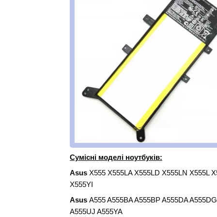
Сумісні моделі ноутбуків:
Asus
X555 X555LA X555LD X555LN X555L X
X555YI
Asus
A555 A555BA A555BP A555DA A555DG 
A555UJ A555YA