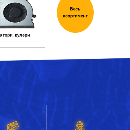
Весь
асортимент
ятори, кулери