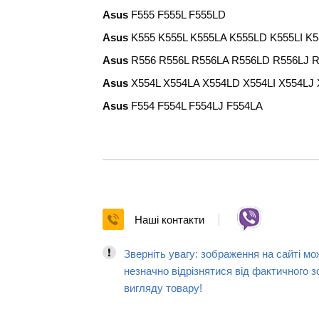
Asus
F555 F555L F555LD
Asus
K555
K555L K555LA K555LD K555LI K
Asus
R556 R556L R556LA R556LD R556LJ 
Asus
X554L X554LA X554LD X554LI X554L
Asus
F554 F554L F554LJ F554LA
Наші контакти
Зверніть увагу: зображення на сайті мо
незначно відрізнятися від фактичного з
вигляду товару!