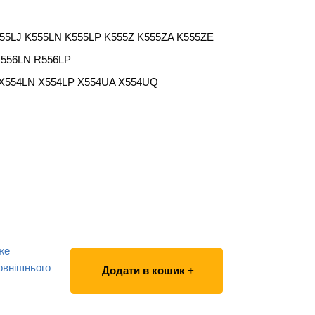
555LJ K555LN K555LP K555Z K555ZA K555ZE
R556LN R556LP
J X554LN X554LP X554UA X554UQ
же
овнішнього
Додати в кошик +