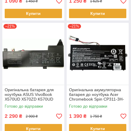
1 090
1 250
₴
₴
1 450 ₴
1 625 ₴
Купити
Купити
–21%
–21%
Оригінальна батарея для
Оригінальна акумуляторна
ноутбука ASUS VivoBook
батарея до ноутбука Acer
X570UD X570ZD K570UD
Chromebook Spin CP311-3H-
K570ZD R570UD R570ZD
K2RJ CP311-2H-C679 CP513-
Готово до відправки
Готово до відправки
F570UD - B31N1723
1HL CP513-1H - AP16L8J
2 290
1 390
₴
₴
2 900 ₴
1 750 ₴
Купити
Купити