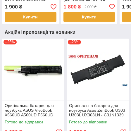
10.8 V, 2200mAh)
1 900
1 800
1 9
₴
₴
2 000 ₴
Акумулятор, АКБ
Купити
Купити
Акційні пропозиції та новинки
–25%
–23%
Оригінальна батарея для
Оригінальна батарея для
ноутбука ASUS VivoBook
ноутбука Asus ZenBook U303
X560UD A560UD F560UD
U303L UX303LN - C31N1339
K560UD R562UD - A31N1730
(+11.31 V 50Wh) АКБ
Готово до відправки
Готово до відправки