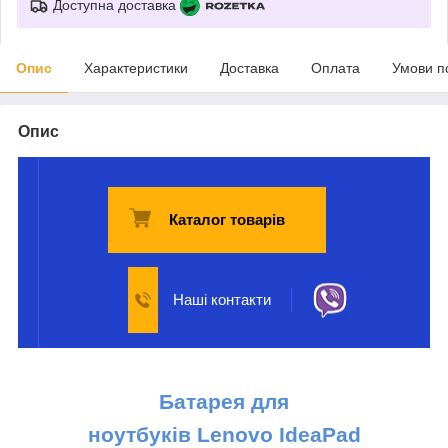
Доступна доставка
Опис
Характеристики
Доставка
Оплата
Умови п
Опис
Каталог товарів
Наші контакти
Батарея для
ноутбуків
Lenovo
IdeaPad