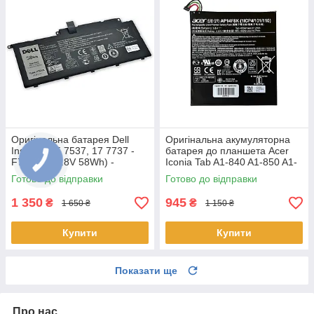
Оригінальна батарея Dell
Оригінальна акумуляторна
Inspiron 15 7537, 17 7737 -
батарея до планшета Acer
F7HVR (14.8V 58Wh) -
Iconia Tab A1-840 A1-850 A1-
Акумулятор, АКБ
860 One 8 B1-810 B1-820 B1-
Готово до відправки
Готово до відправки
830 - AP14F8K
1 350
945
₴
₴
1 650 ₴
1 150 ₴
Купити
Купити
Показати ще
Про нас