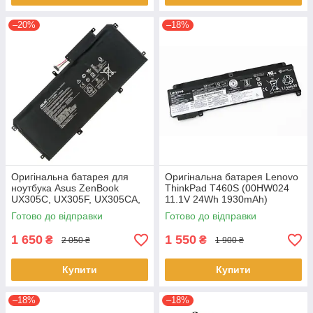
–20%
–18%
Оригінальна батарея для
Оригінальна батарея Lenovo
ноутбука Asus ZenBook
ThinkPad T460S (00HW024
UX305C, UX305F, UX305CA,
11.1V 24Wh 1930mAh)
UX305FA - C31N1411 (+11.4 V
Акумулятор, АКБ для
Готово до відправки
Готово до відправки
45Wh) АКБ
ноутбука
1 650
1 550
₴
₴
2 050 ₴
1 900 ₴
Купити
Купити
–18%
–18%