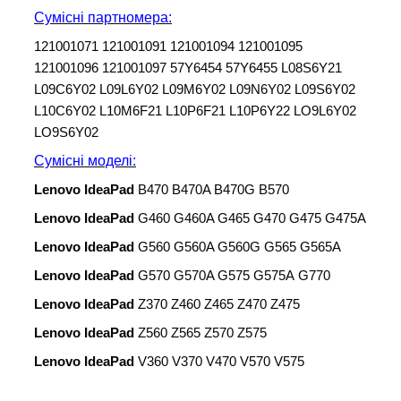
Сумісні партномера:
121001071 121001091 121001094 121001095
121001096 121001097 57Y6454 57Y6455 L08S6Y21
L09C6Y02 L09L6Y02 L09M6Y02 L09N6Y02 L09S6Y02
L10C6Y02 L10M6F21 L10P6F21 L10P6Y22 LO9L6Y02
LO9S6Y02
Сумісні моделі
:
Lenovo IdeaPad
B470 B470A B470G B570
Lenovo IdeaPad
G460 G460A G465 G470 G475 G475A
Lenovo IdeaPad
G560 G560A G560G G565 G565A
Lenovo IdeaPad
G570 G570A G575 G575A G770
Lenovo IdeaPad
Z370 Z460 Z465 Z470 Z475
Lenovo IdeaPad
Z560 Z565 Z570 Z575
Lenovo IdeaPad
V360 V370 V470 V570 V575