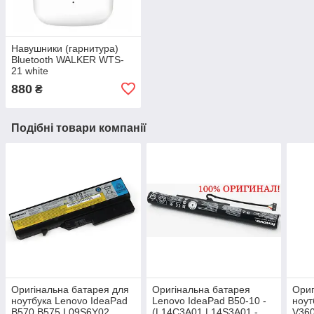
Навушники (гарнитура)
Bluetooth WALKER WTS-
21 white
880
₴
Подібні товари компанії
Оригінальна батарея для
Оригінальна батарея
Ориг
ноутбука Lenovo IdeaPad
Lenovo IdeaPad B50-10 -
ноут
B570 B575 L09S6Y02
(L14C3A01 L14S3A01 -
V36