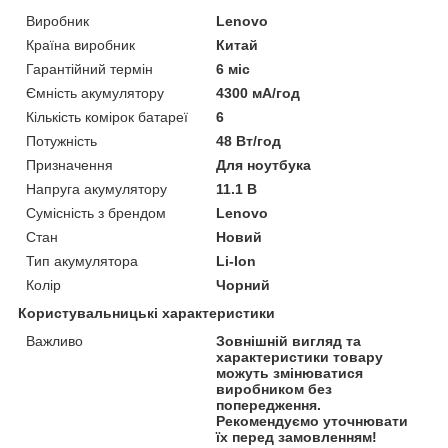
Виробник
Lenovo
Країна виробник
Китай
Гарантійний термін
6 міс
Ємність акумулятору
4300 мА/год
Кількість комірок батареї
6
Потужність
48 Вт/год
Призначення
Для ноутбука
Напруга акумулятору
11.1 В
Сумісність з брендом
Lenovo
Стан
Новий
Тип акумулятора
Li-Ion
Колір
Чорний
Користувальницькі характеристики
Важливо
Зовнішній вигляд та
характеристики товару
можуть змінюватися
виробником без
попередження.
Рекомендуємо уточнювати
їх перед замовленням!