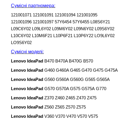
Сумісні партномера:
121001071 121001091 121001094 121001095
121001096 121001097 57Y6454 57Y6455 L08S6Y21
L09C6Y02 L09L6Y02 L09M6Y02 L09N6Y02 L09S6Y02
L10C6Y02 L10M6F21 L10P6F21 L10P6Y22 LO9L6Y02
LO9S6Y02
Сумісні моделі
:
Lenovo IdeaPad
B470 B470A B470G B570
Lenovo IdeaPad
G460 G460A G465 G470 G475 G475A
Lenovo IdeaPad
G560 G560A G560G G565 G565A
Lenovo IdeaPad
G570 G570A G575 G575A G770
Lenovo IdeaPad
Z370 Z460 Z465 Z470 Z475
Lenovo IdeaPad
Z560 Z565 Z570 Z575
Lenovo IdeaPad
V360 V370 V470 V570 V575