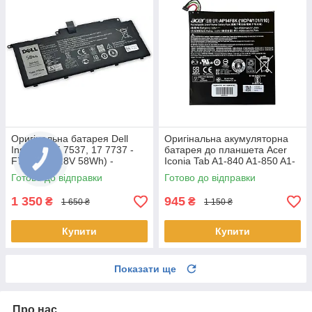
Оригінальна батарея Dell
Оригінальна акумуляторна
Inspiron 15 7537, 17 7737 -
батарея до планшета Acer
F7HVR (14.8V 58Wh) -
Iconia Tab A1-840 A1-850 A1-
Акумулятор, АКБ
860 One 8 B1-810 B1-820 B1-
Готово до відправки
Готово до відправки
830 - AP14F8K
1 350
945
₴
₴
1 650 ₴
1 150 ₴
Купити
Купити
Показати ще
Про нас