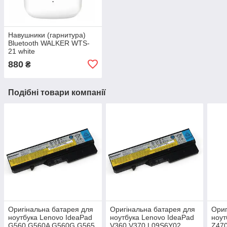
Навушники (гарнитура)
Bluetooth WALKER WTS-
21 white
880
₴
Подібні товари компанії
Оригінальна батарея для
Оригінальна батарея для
Ориг
ноутбука Lenovo IdeaPad
ноутбука Lenovo IdeaPad
ноут
G560 G560A G560G G565
V360 V370 L09S6Y02
Z47