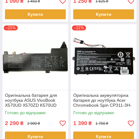
1 090
1 250
₴
₴
1 450 ₴
1 625 ₴
Купити
Купити
–21%
–21%
Оригінальна батарея для
Оригінальна акумуляторна
ноутбука ASUS VivoBook
батарея до ноутбука Acer
X570UD X570ZD K570UD
Chromebook Spin CP311-3H-
K570ZD R570UD R570ZD
K2RJ CP311-2H-C679 CP513-
Готово до відправки
Готово до відправки
F570UD - B31N1723
1HL CP513-1H - AP16L8J
2 290
1 390
₴
₴
2 900 ₴
1 750 ₴
Купити
Купити