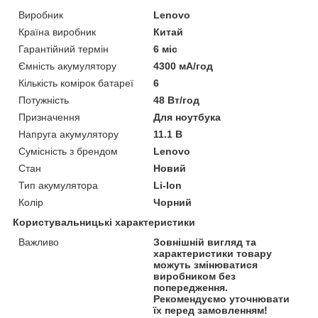
Виробник
Lenovo
Країна виробник
Китай
Гарантійний термін
6 міс
Ємність акумулятору
4300 мА/год
Кількість комірок батареї
6
Потужність
48 Вт/год
Призначення
Для ноутбука
Напруга акумулятору
11.1 В
Сумісність з брендом
Lenovo
Стан
Новий
Тип акумулятора
Li-Ion
Колір
Чорний
Користувальницькі характеристики
Важливо
Зовнішній вигляд та
характеристики товару
можуть змінюватися
виробником без
попередження.
Рекомендуємо уточнювати
їх перед замовленням!