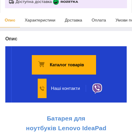
Доступна доставка
Опис
Характеристики
Доставка
Оплата
Умови п
Опис
Каталог товарів
Наші контакти
Батарея для
ноутбуків
Lenovo
IdeaPad