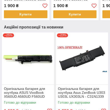
G565A L09S6Y02
1 900
1 900
1 9
₴
₴
Купити
Купити
Акційні пропозиції та новинки
–25%
–23%
Оригінальна батарея для
Оригінальна батарея для
ноутбука ASUS VivoBook
ноутбука Asus ZenBook U303
X560UD A560UD F560UD
U303L UX303LN - C31N1339
K560UD R562UD - A31N1730
(+11.31 V 50Wh) АКБ
Готово до відправки
Готово до відправки