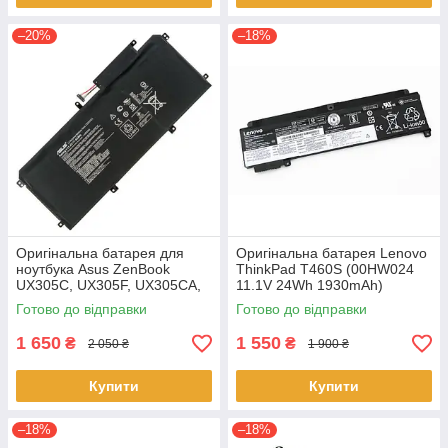
–20%
–18%
Оригінальна батарея для
Оригінальна батарея Lenovo
ноутбука Asus ZenBook
ThinkPad T460S (00HW024
UX305C, UX305F, UX305CA,
11.1V 24Wh 1930mAh)
UX305FA - C31N1411 (+11.4 V
Акумулятор, АКБ для
Готово до відправки
Готово до відправки
45Wh) АКБ
ноутбука
1 650
1 550
₴
₴
2 050 ₴
1 900 ₴
Купити
Купити
–18%
–18%