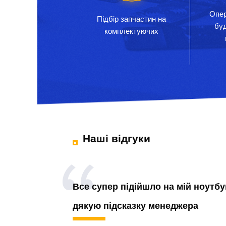
Опер
Підбір запчастин на
бу
комплектуючих
Наші відгуки
Все супер підійшло на мій ноутбу
дякую підсказку менеджера