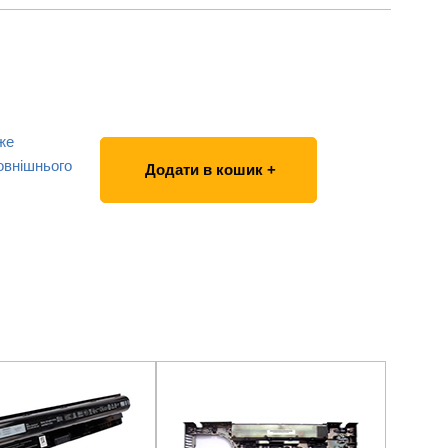
же
овнішнього
Додати в кошик +