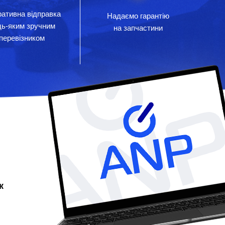
ативна відправка
Надаємо гарантію
дь-яким зручним
на запчастини
перевізником
к