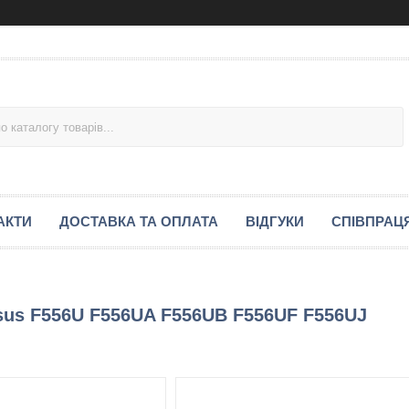
АКТИ
ДОСТАВКА ТА ОПЛАТА
ВІДГУКИ
СПІВПРАЦ
sus F556U F556UA F556UB F556UF F556UJ