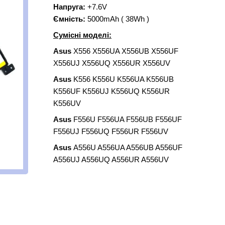
Напруга:
+7.6V
Ємність:
5000mAh ( 38Wh )
Сумісні моделі:
Asus
X556 X556UA X556UB X556UF
X556UJ X556UQ X556UR X556UV
Asus
K556 K556U K556UA K556UB
K556UF K556UJ K556UQ K556UR
K556UV
Asus
F556U F556UA F556UB F556UF
F556UJ F556UQ F556UR F556UV
Asus
A556U A556UA A556UB A556UF
A556UJ A556UQ A556UR A556UV