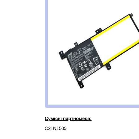
Сумісні партномера:
C21N1509