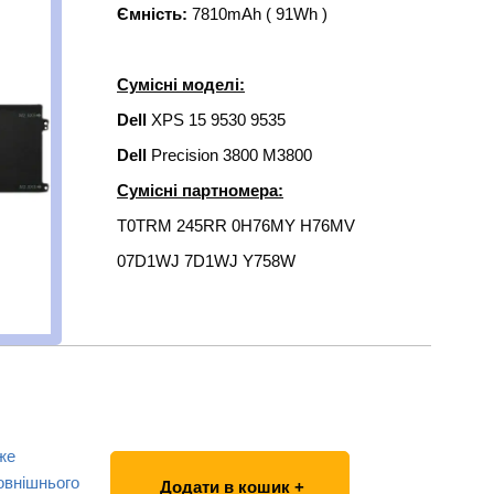
Ємність:
7810mAh ( 91Wh )
Сумісні моделі:
Dell
XPS 15 9530 9535
Dell
Precision 3800 M3800
Сумісні партномера:
T0TRM 245RR 0H76MY H76MV
07D1WJ 7D1WJ Y758W
же
овнішнього
Додати в кошик +