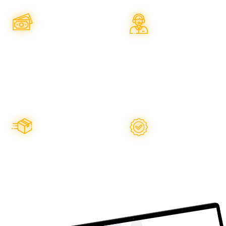
Актуальна
Технічна
явність та ціна
пітримка
ативна відправка
Надаємо гарантію
дь-яким зручним
на запчастини
перевізником