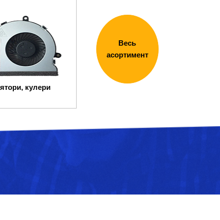
Весь
асортимент
ятори, кулери