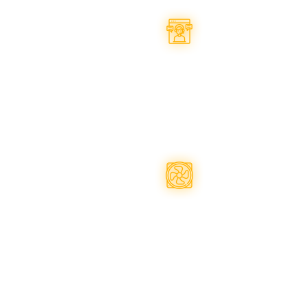
Професійно
на
косультаємо
Опер
Підбір запчастин на
бу
комплектуючих