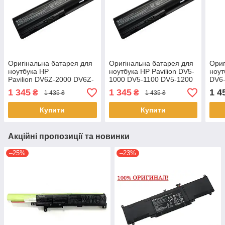
Оригінальна батарея для
Оригінальна батарея для
Ориг
ноутбука HP
ноутбука HP Pavilion DV5-
ноут
Pavilion DV6Z-2000 DV6Z-
1000 DV5-1100 DV5-1200
DV6-
2100 EV06
EV06
1000
1 345
1 345
1 4
₴
₴
1 435 ₴
1 435 ₴
Купити
Купити
Акційні пропозиції та новинки
–25%
–23%