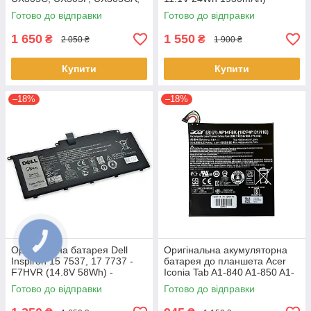
UX305FA - C31N1411 (+11.4 V
Акумулятор, АКБ для
Готово до відправки
Готово до відправки
45Wh) АКБ
ноутбука
1 650
1 550
₴
₴
2 050 ₴
1 900 ₴
Купити
Купити
–18%
–18%
Оригінальна батарея Dell
Оригінальна акумуляторна
Inspiron 15 7537, 17 7737 -
батарея до планшета Acer
F7HVR (14.8V 58Wh) -
Iconia Tab A1-840 A1-850 A1-
Акумулятор, АКБ
860 One 8 B1-810 B1-820 B1-
Готово до відправки
Готово до відправки
830 - AP14F8K