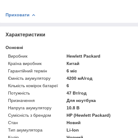
Приховати
Характеристики
Основні
Виробник
Hewlett Packard
Країна виробник
Китай
Гарантійний термін
6 міс
Ємність акумулятору
4200 мА/год
Кількість комірок батареї
6
Потужність
47 Вт/год
Призначення
Для ноутбука
Напруга акумулятору
10.8 В
Сумісність з брендом
HP (Hewlett Packard)
Стан
Новий
Тип акумулятора
Li-Ion
Колір
Чорний