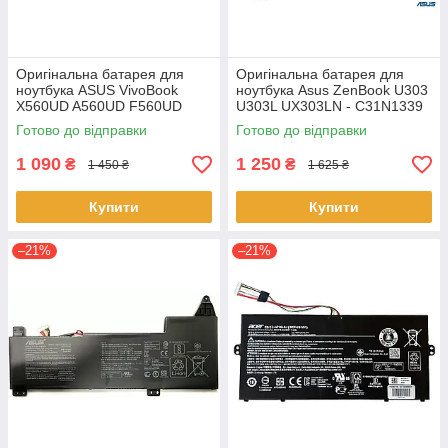
Оригінальна батарея для
Оригінальна батарея для
ноутбука ASUS VivoBook
ноутбука Asus ZenBook U303
X560UD A560UD F560UD
U303L UX303LN - C31N1339
K560UD R562UD - A31N1730
(+11.31 V 50Wh) АКБ
Готово до відправки
Готово до відправки
1 090
1 250
₴
₴
1 450 ₴
1 625 ₴
Купити
Купити
–21%
–21%