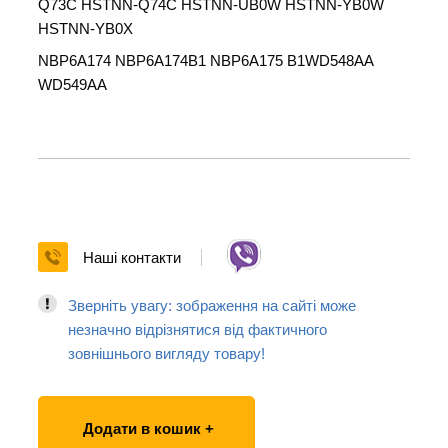
Q73C HSTNN-Q74C HSTNN-UB0W HSTNN-YB0W
HSTNN-YB0X
NBP6A174 NBP6A174B1 NBP6A175 B1WD548AA
WD549AA
Наші контакти
Зверніть увагу: зображення на сайті може
незначно відрізнятися від фактичного
зовнішнього вигляду товару!
Додати в кошик +