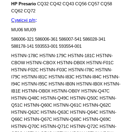
HP Presario
CQ32 CQ42 CQ43 CQ56 CQ57 CQ58
CQ62 CQ72
Сумісні
p/n
:
MU06 MU09
586006-321 586006-361 586007-541 586028-341
588178-141 593553-001 593554-001
HSTNN-178C HSTNN-179C HSTNN-181C HSTNN-
CBOW HSTNN-CBOX HSTNN-DB0X HSTNN-F01C
HSTNN-F02C HSTNN-F03C HSTNN-I78C HSTNN-
I79C HSTNN-I81C HSTNN-I83C HSTNN-I84C HSTNN-
I94C HSTNN-I95C HSTNN-IB0N HSTNN-IB0X HSTNN-
IB1E HSTNN-OB0X HSTNN-OB0Y HSTNN-Q47C
HSTNN-Q48C HSTNN-Q49C HSTNN-Q50C HSTNN-
Q51C HSTNN-Q60C HSTNN-Q61C HSTNN-Q62C
HSTNN-Q62C HSTNN-Q63C HSTNN-Q64C HSTNN-
Q66C HSTNN-Q67C HSTNN-Q68C HSTNN-Q69C
HSTNN-Q70C HSTNN-Q71C HSTNN-Q72C HSTNN-