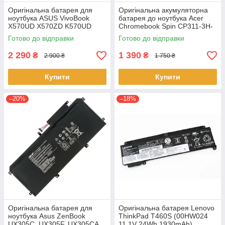
Оригінальна батарея для
Оригінальна акумуляторна
ноутбука ASUS VivoBook
батарея до ноутбука Acer
X570UD X570ZD K570UD
Chromebook Spin CP311-3H-
K570ZD R570UD R570ZD
K2RJ CP311-2H-C679 CP513-
Готово до відправки
Готово до відправки
F570UD - B31N1723
1HL CP513-1H - AP16L8J
2 290
1 390
₴
₴
2 900 ₴
1 750 ₴
Купити
Купити
–20%
–18%
Оригінальна батарея для
Оригінальна батарея Lenovo
ноутбука Asus ZenBook
ThinkPad T460S (00HW024
UX305C, UX305F, UX305CA,
11.1V 24Wh 1930mAh)