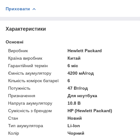
Приховати
Характеристики
Основні
Виробник
Hewlett Packard
Країна виробник
Китай
Гарантійний термін
6 міс
Ємність акумулятору
4200 мА/год
Кількість комірок батареї
6
Потужність
47 Вт/год
Призначення
Для ноутбука
Напруга акумулятору
10.8 В
Сумісність з брендом
HP (Hewlett Packard)
Стан
Новий
Тип акумулятора
Li-Ion
Колір
Чорний