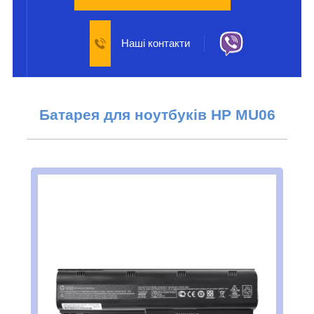
Наші контакти
Батарея для ноутбуків
HP MU06