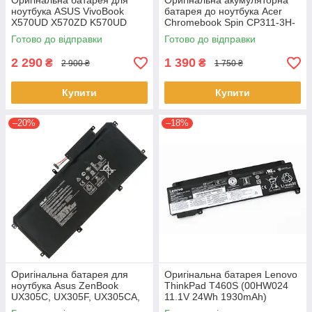
Оригінальна батарея для
Оригінальна акумуляторна
ноутбука ASUS VivoBook
батарея до ноутбука Acer
X570UD X570ZD K570UD
Chromebook Spin CP311-3H-
K570ZD R570UD R570ZD
K2RJ CP311-2H-C679 CP513-
Готово до відправки
Готово до відправки
F570UD - B31N1723
1HL CP513-1H - AP16L8J
2 290
1 390
₴
₴
2 900 ₴
1 750 ₴
Купити
Купити
–20%
–18%
Оригінальна батарея для
Оригінальна батарея Lenovo
ноутбука Asus ZenBook
ThinkPad T460S (00HW024
UX305C, UX305F, UX305CA,
11.1V 24Wh 1930mAh)
UX305FA - C31N1411 (+11.4 V
Акумулятор, АКБ для