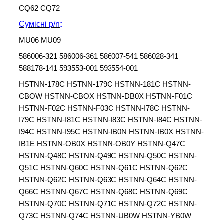
CQ62 CQ72
Сумісні
p/n
:
MU06 MU09
586006-321 586006-361 586007-541 586028-341
588178-141 593553-001 593554-001
HSTNN-178C HSTNN-179C HSTNN-181C HSTNN-
CBOW HSTNN-CBOX HSTNN-DB0X HSTNN-F01C
HSTNN-F02C HSTNN-F03C HSTNN-I78C HSTNN-
I79C HSTNN-I81C HSTNN-I83C HSTNN-I84C HSTNN-
I94C HSTNN-I95C HSTNN-IB0N HSTNN-IB0X HSTNN-
IB1E HSTNN-OB0X HSTNN-OB0Y HSTNN-Q47C
HSTNN-Q48C HSTNN-Q49C HSTNN-Q50C HSTNN-
Q51C HSTNN-Q60C HSTNN-Q61C HSTNN-Q62C
HSTNN-Q62C HSTNN-Q63C HSTNN-Q64C HSTNN-
Q66C HSTNN-Q67C HSTNN-Q68C HSTNN-Q69C
HSTNN-Q70C HSTNN-Q71C HSTNN-Q72C HSTNN-
Q73C HSTNN-Q74C HSTNN-UB0W HSTNN-YB0W