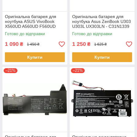
Оригінальна батарея для
Оригінальна батарея для
ноутбука ASUS VivoBook
ноутбука Asus ZenBook U303
X560UD A560UD F560UD
U303L UX303LN - C31N1339
K560UD R562UD - A31N1730
(+11.31 V 50Wh) АКБ
Готово до відправки
Готово до відправки
1 090
1 250
₴
₴
1 450 ₴
1 625 ₴
Купити
Купити
–21%
–21%