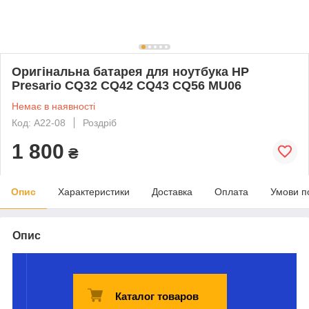
Оригінальна батарея для ноутбука HP
Presario CQ32 CQ42 CQ43 CQ56 MU06
Немає в наявності
Код: A22-08
Роздріб
1 800
₴
Опис
Характеристики
Доставка
Оплата
Умови п
Опис
Каталог товаров