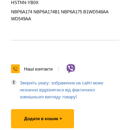
HSTNN-YB0X
NBP6A174 NBP6A174B1 NBP6A175 B1WD548AA
WD549AA
Наші контакти
Зверніть увагу: зображення на сайті може
незначно відрізнятися від фактичного
зовнішнього вигляду товару!
Додати в кошик +