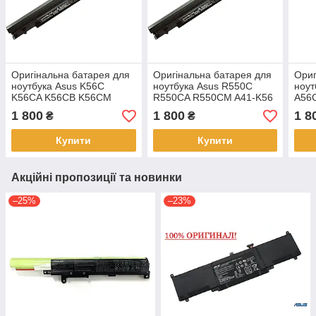
Оригінальна батарея для
Оригінальна батарея для
Ориг
ноутбука Asus K56C
ноутбука Asus R550C
ноут
K56CA K56CB K56CM
R550CA R550CM A41-K56
A56
K56V A41-K56
A56
1 800
1 800
1 8
₴
₴
Купити
Купити
Акційні пропозиції та новинки
–25%
–23%