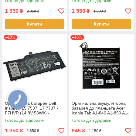
Готово до відправки
Готово до відправки
45Wh) АКБ
ноутбука
1 650
1 550
₴
₴
2 050 ₴
1 900 ₴
Купити
Купити
–18%
–18%
Оригінальна батарея Dell
Оригінальна акумуляторна
Inspiron 15 7537, 17 7737 -
батарея до планшета Acer
F7HVR (14.8V 58Wh) -
Iconia Tab A1-840 A1-850 A1-
Акумулятор, АКБ
860 One 8 B1-810 B1-820 B1-
Готово до відправки
Готово до відправки
830 - AP14F8K
1 350
945
₴
₴
1 650 ₴
1 150 ₴