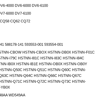
DV6-4000 DV6-6000 DV6-6100
DV7-6000 DV7-6100
 CQ58 CQ62 CQ72
41 588178-141 593553-001 593554-001
HSTNN-CBOW HSTNN-CBOX HSTNN-DB0X HSTNN-F01C
TNN-I79C HSTNN-I81C HSTNN-I83C HSTNN-I84C
STNN-IB0X HSTNN-IB1E HSTNN-OB0X HSTNN-OB0Y
HSTNN-Q50C HSTNN-Q51C HSTNN-Q60C HSTNN-
Q63C HSTNN-Q64C HSTNN-Q66C HSTNN-Q67C
HSTNN-Q71C HSTNN-Q72C HSTNN-Q73C HSTNN-
-YB0X
48AA WD549AA