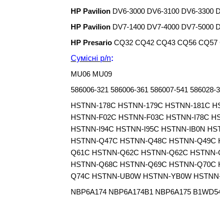
HP Pavilion
DV6-3000 DV6-3100 DV6-3300 
HP Pavilion
DV7-1400 DV7-4000 DV7-5000 
HP Presario
CQ32 CQ42 CQ43 CQ56 CQ57
Сумісні
p/n
:
MU06 MU09
586006-321 586006-361 586007-541 586028-3
HSTNN-178C HSTNN-179C HSTNN-181C 
HSTNN-F02C HSTNN-F03C HSTNN-I78C HS
HSTNN-I94C HSTNN-I95C HSTNN-IB0N H
HSTNN-Q47C HSTNN-Q48C HSTNN-Q49C 
Q61C HSTNN-Q62C HSTNN-Q62C HSTNN-
HSTNN-Q68C HSTNN-Q69C HSTNN-Q70C 
Q74C HSTNN-UB0W HSTNN-YB0W HSTNN
NBP6A174 NBP6A174B1 NBP6A175 B1WD5