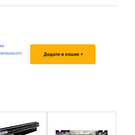
же
овнішнього
Додати в кошик +