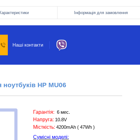
Характеристики
Інформація для замовлення
Наші контакти
я ноутбуків
HP MU06
Гарантія:
6 мес.
Напруга:
10.8V
Місткість:
4200mAh ( 47Wh )
Сумісні моделі: