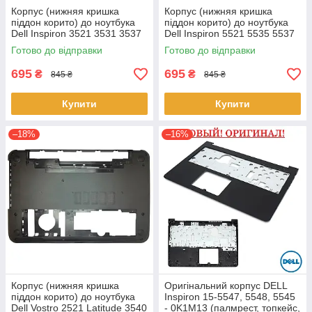
Корпус (нижняя кришка
Корпус (нижняя кришка
піддон корито) до ноутбука
піддон корито) до ноутбука
Dell Inspiron 3521 3531 3537
Dell Inspiron 5521 5535 5537
(0YXMG9, AP0ZG000200)
(0YXMG9, AP0ZG000200)
Готово до відправки
Готово до відправки
695
695
₴
₴
845 ₴
845 ₴
Купити
Купити
–18%
–16%
Корпус (нижняя кришка
Оригінальний корпус DELL
піддон корито) до ноутбука
Inspiron 15-5547, 5548, 5545
Dell Vostro 2521 Latitude 3540
- 0K1M13 (палмрест, топкейс,