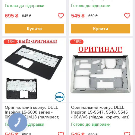
(0YXMG9, AP0ZG000200)
верх)
Готово до відправки
Готово до відправки
695
545
₴
₴
845 ₴
650 ₴
Купити
Купити
–16%
–16%
Оригінальний корпус DELL
Оригінальний корпус DELL
Inspiron 15-5000 series -
Inspiron 15-5547, 5548, 5545
0K1M13, K1M13 (палмрест,
- 06WV6 (піддон, корито, низ)
топкейс, верх)
Готово до відправки
Готово до відправки
545
545
₴
₴
650 ₴
650 ₴