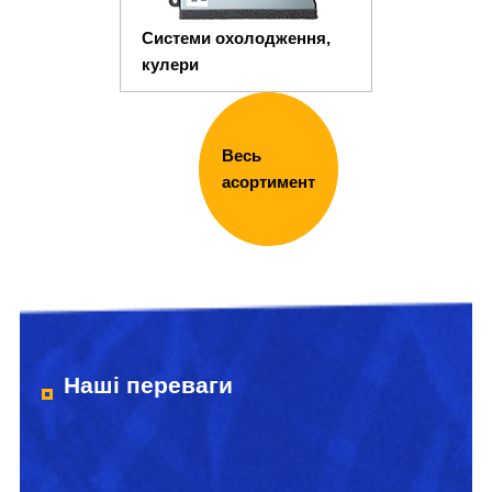
Системи охолодження,
кулери
Весь
асортимент
Наші переваги