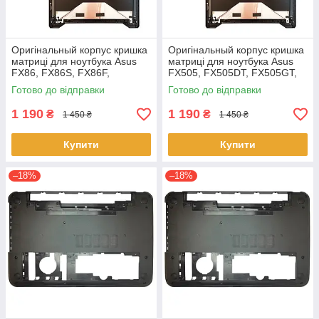
Оригінальный корпус кришка
Оригінальный корпус кришка
матриці для ноутбука Asus
матриці для ноутбука Asus
FX86, FX86S, FX86F,
FX505, FX505DT, FX505GT,
FX86SF Series
FX505GE, FX505GD,
Готово до відправки
Готово до відправки
FX505DD
1 190
1 190
₴
₴
1 450 ₴
1 450 ₴
Купити
Купити
–18%
–18%