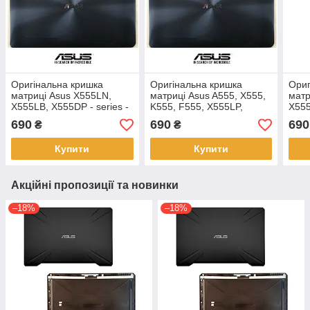
Оригінальна кришка
Оригінальна кришка
Ориг
матриці Asus X555LN,
матриці Asus A555, X555,
матр
X555LB, X555DP - series -
K555, F555, X555LP,
X555
матова
X555DP - series - матова
мат
690
690
690
₴
₴
Купити
Купити
Акційні пропозиції та новинки
–18%
–18%