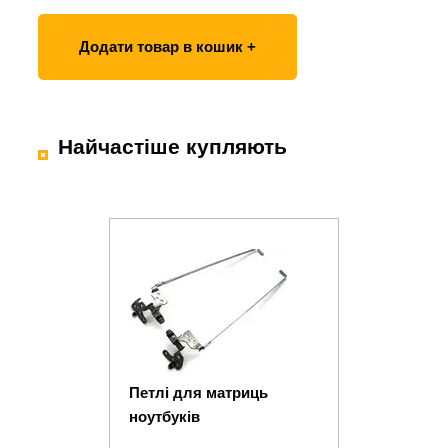
Додати товар в кошик +
Найчастіше купляють
Петлі для матриць
ноутбуків