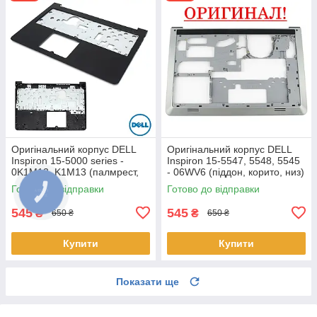
Оригінальний корпус DELL
Оригінальний корпус DELL
Inspiron 15-5000 series -
Inspiron 15-5547, 5548, 5545
0K1M13, K1M13 (палмрест,
- 06WV6 (піддон, корито, низ)
топкейс, верх)
Готово до відправки
Готово до відправки
545
545
₴
₴
650 ₴
650 ₴
Купити
Купити
Показати ще