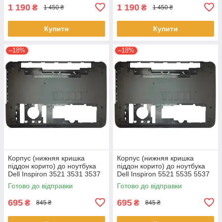
1 190
1 190
₴
₴
1 450 ₴
1 450 ₴
Купити
Купити
–18%
–18%
Корпус (нижняя кришка
Корпус (нижняя кришка
піддон корито) до ноутбука
піддон корито) до ноутбука
Dell Inspiron 3521 3531 3537
Dell Inspiron 5521 5535 5537
(0YXMG9, AP0ZG000200)
(0YXMG9, AP0ZG000200)
Готово до відправки
Готово до відправки
695
695
₴
₴
845 ₴
845 ₴