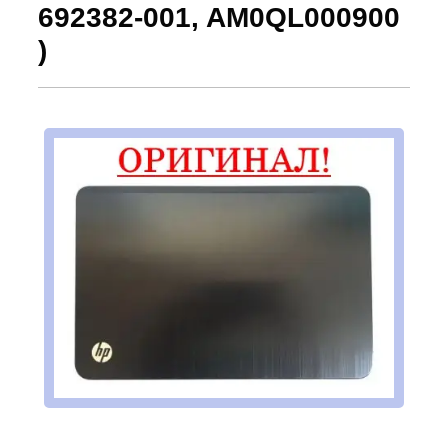
692382-001, AM0QL000900
)