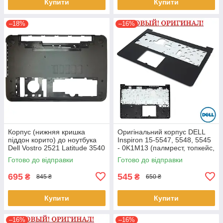
Купити
Купити
–18%
–16%
Корпус (нижняя кришка
Оригінальний корпус DELL
піддон корито) до ноутбука
Inspiron 15-5547, 5548, 5545
Dell Vostro 2521 Latitude 3540
- 0K1M13 (палмрест, топкейс,
(0YXMG9, AP0ZG000200)
верх)
Готово до відправки
Готово до відправки
695
545
₴
₴
845 ₴
650 ₴
Купити
Купити
–16%
–16%