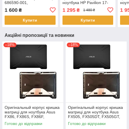
686590-001,
ноутбука HP Pavilion 17-
ноут
AM0QL000900 )
BS 17-BR 17-AK (933298-
15-B
1 600
1 295
1 9
₴
₴
1 480 ₴
001, 926490-001)
BQ 
Купити
Купити
Акційні пропозиції та новинки
–18%
–18%
Оригінальный корпус кришка
Оригінальный корпус кришка
матриці для ноутбука Asus
матриці для ноутбука Asus
FX86, FX86S, FX86F,
FX505, FX505DT, FX505GT,
FX86SF Series
FX505GE, FX505GD,
Готово до відправки
Готово до відправки
FX505DD