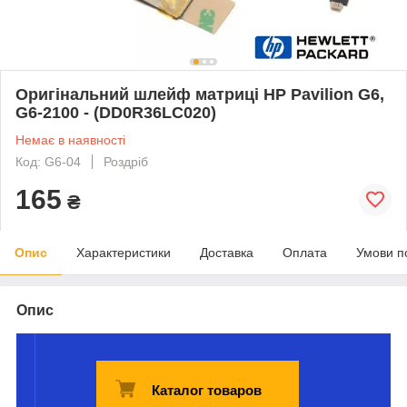
Оригінальний шлейф матриці HP Pavilion G6,
G6-2100 - (DD0R36LC020)
Немає в наявності
Код: G6-04
Роздріб
165
₴
Опис
Характеристики
Доставка
Оплата
Умови п
Опис
Каталог товаров