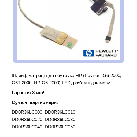
Шлейф матриці для ноутбука HP (Pavilion: G6-2000,
G6T-2000; HP G6-2000) LED, роз'єм під камеру
Гарантія 3 міс!
Сумісні партномери:
DD0R36LC000, DD0R36LC010,
DD0R36LC020, DD0R36LC030,
DD0R36LC040, DD0R36LC050