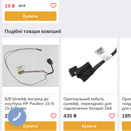
19
₴
30 ₴
Купити
Подібні товари компанії
Б/В Шлейф матриці до
Оригінальний кабель
Ориг
ноутбука HP Pavilion 15-N
(шлейф, перехідник) для
гніз
15-F Series
підключення батареї Dell
для 
(DD0U86LC020)
Latitude E5570
BW 
235
435
185
₴
₴
(DC020027Q00, 0G6J8P)
BR 1
Купити
Купити