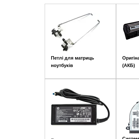
Петлі для матриць
Оригіна
ноутбуків
(АКБ)
Систем