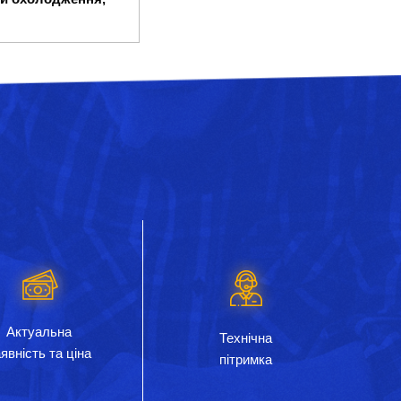
Актуальна
Технічна
явність та ціна
пітримка