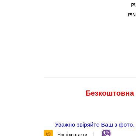
P\
P\N
Безкоштовна
Уважно звіряйте Ваш з фото,
Наші контакти