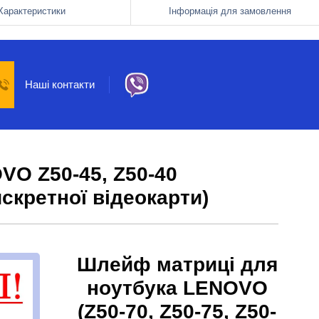
Характеристики
Інформація для замовлення
Наші контакти
O Z50-45, Z50-40
скретної відеокарти)
Шлейф матриці для
ноутбука LENOVO
(Z50-70, Z50-75, Z50-