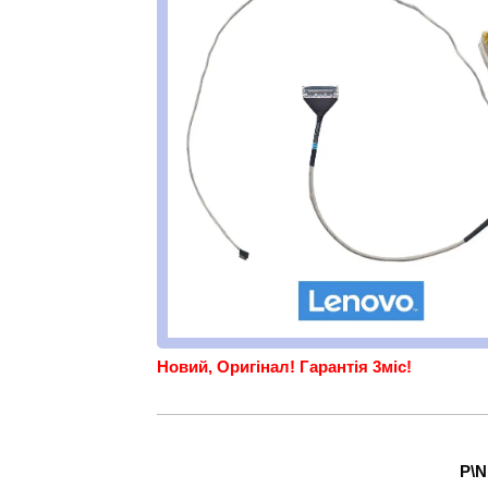
Новий, Оригінал!
Гарантія 3міс!
P\N