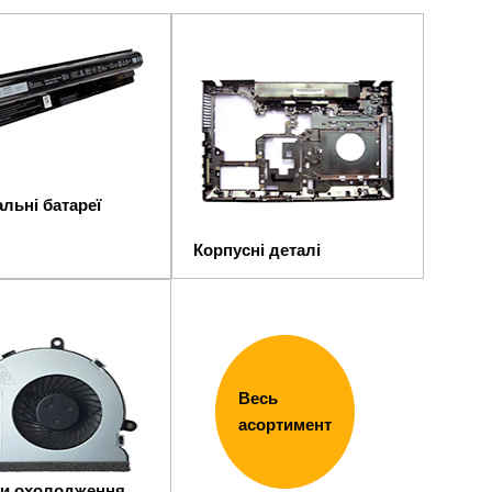
льні батареї
Корпусні деталі
Весь
асортимент
и охолодження,