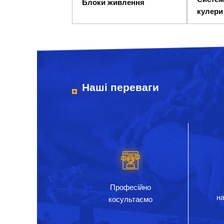
Блоки живлення
кулери
Наші переваги
Професійно
на
косультаємо