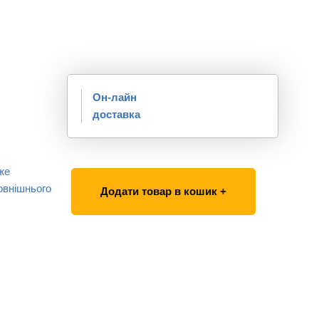
Он-лайн
доставка
же
овнішнього
Додати товар в кошик +