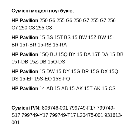
Сумісні моделі ноутбуків:
HP Pavilion
250 G6 255 G6
250 G7
255 G7
256
G7
250 G8
255 G8
HP Pavilion
15-BS
15T-BS 15-BW 15Z-BW 15-
BR 15T-BR 15-RB 15-RA
HP Pavilion
15Q-BU 15Q-BY 15-DA
15T-DA
15-DB
15T-DB 15Z-DB 15Q-DS
HP Pavilion
15-DW 15-DY 15G-DR 15G-DX 15Q-
DS 15-EF 15S-EQ 15S-FQ
HP Pavilion
14-AB
15-AB
15-AK
15T-AK
15-CS
Сумісні
P/N:
806746-001 799749-F17 799749-
S17 799749-Y17 799749-T17 L20475-001 931613-
001