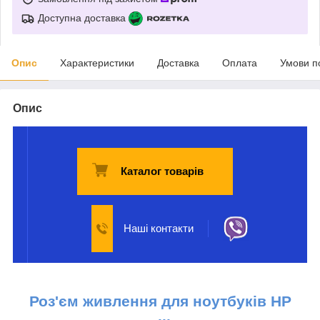
Доступна доставка
Опис
Характеристики
Доставка
Оплата
Умови п
Опис
Каталог товарів
Наші контакти
Роз'єм живлення для ноутбуків HP