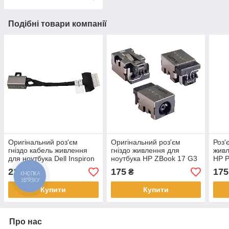
Подібні товари компанії
Оригінальний роз'єм
Оригінальний роз'єм
Роз'
гніздо кабель живлення
гніздо живлення для
живл
для ноутбука Dell Inspiron
ноутбука HP ZBook 17 G3
HP P
13 7391 2-in-1 15 7586 2-
17 G4 4.5 x 3.0мм
G3 4
210
175
175
₴
₴
in-1 17 7786
450.0A101.0021 0ND3N8
Купити
Купити
Про нас