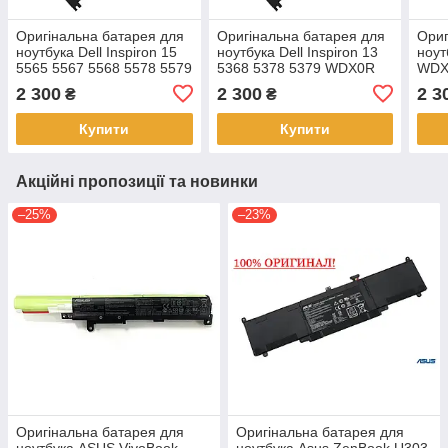
Оригінальна батарея для
Оригінальна батарея для
Ориг
ноутбука Dell Inspiron 15
ноутбука Dell Inspiron 13
ноут
5565 5567 5568 5578 5579
5368 5378 5379 WDX0R
WD
WDX0R WDXOR
WDXOR
2 300
2 300
2 3
₴
₴
Купити
Купити
Акційні пропозиції та новинки
–25%
–23%
Оригінальна батарея для
Оригінальна батарея для
ноутбука ASUS VivoBook
ноутбука Asus ZenBook U303