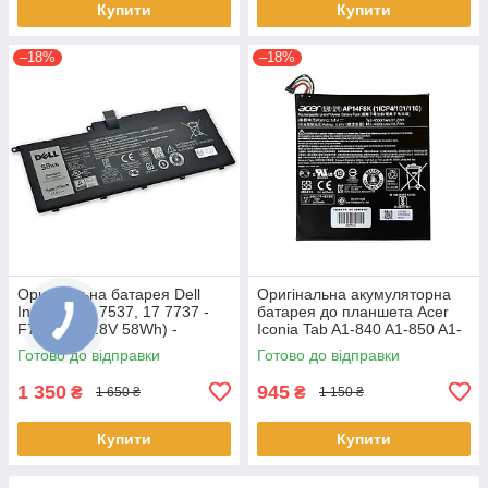
Купити
Купити
–18%
–18%
Оригінальна батарея Dell
Оригінальна акумуляторна
Inspiron 15 7537, 17 7737 -
батарея до планшета Acer
F7HVR (14.8V 58Wh) -
Iconia Tab A1-840 A1-850 A1-
Акумулятор, АКБ
860 One 8 B1-810 B1-820 B1-
Готово до відправки
Готово до відправки
830 - AP14F8K
1 350
945
₴
₴
1 650 ₴
1 150 ₴
Купити
Купити