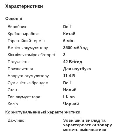
Характеристики
Основні
Виробник
Dell
Країна виробник
Китай
Гарантійний термін
6 міс
Ємність акумулятору
3500 мА/год
Кількість комірок батареї
3
Потужність
42 Вт/год
Призначення
Для ноутбука
Напруга акумулятору
11.4 В
Сумісність з брендом
Dell
Стан
Новий
Тип акумулятора
Li-Ion
Колір
Чорний
Користувальницькі характеристики
Важливо
Зовнішній вигляд та
характеристики товару
можуть змінюватися