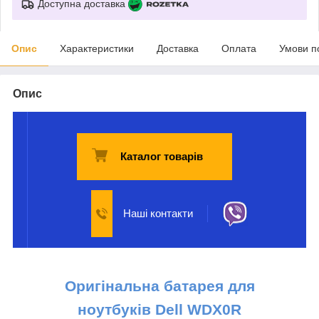
Доступна доставка
Опис
Характеристики
Доставка
Оплата
Умови п
Опис
Каталог товарів
Наші контакти
Оригінальна батарея
для
ноутбуків
Dell
WDX0R