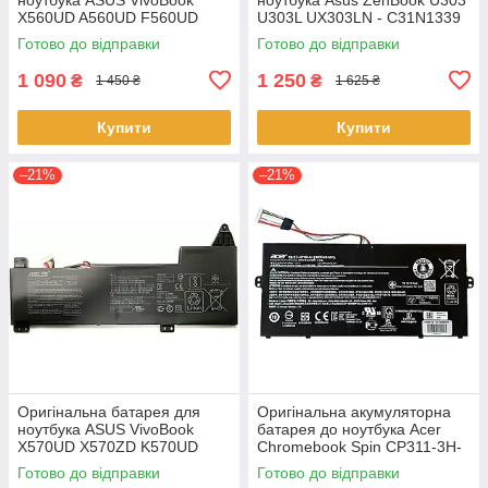
X560UD A560UD F560UD
U303L UX303LN - C31N1339
K560UD R562UD - A31N1730
(+11.31 V 50Wh) АКБ
Готово до відправки
Готово до відправки
1 090
1 250
₴
₴
1 450 ₴
1 625 ₴
Купити
Купити
–21%
–21%
Оригінальна батарея для
Оригінальна акумуляторна
ноутбука ASUS VivoBook
батарея до ноутбука Acer
X570UD X570ZD K570UD
Chromebook Spin CP311-3H-
K570ZD R570UD R570ZD
K2RJ CP311-2H-C679 CP513-
Готово до відправки
Готово до відправки
F570UD - B31N1723
1HL CP513-1H - AP16L8J