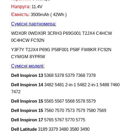
Напруга:
11.4V
Ємність:
3500mAh ( 42Wh )
Сумісні партномера:
WDX0R 0WDX0R 3CRH3 P69G001 T2JX4 C4HCW
0C4HCW FC92N
Y3F7Y T2JX4 P69G P58F001 P58F FW8KR FC92N
CYMGM 8YPRW
Сумісні моделі
:
Dell Inspiron
13
5368 5378 5379 7368 7378
Dell Inspiron 14
3482 5481 2-in-1 5482 2-in-1 5488 7460
7472
Dell Inspiron 15
5565 5567 5568 5578 5579
Dell Inspiron 15
7560 7570 7573 7579 7580 7569
Dell Inspiron
17
5765 5767 5770 5775
Dell Latitude
3189 3379 3480 3580 3490