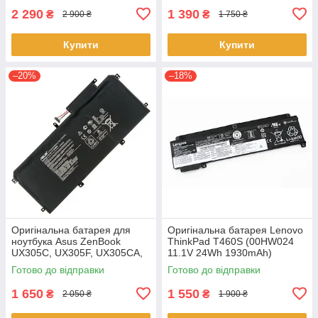
2 290
1 390
₴
₴
2 900 ₴
1 750 ₴
Купити
Купити
–20%
–18%
Оригінальна батарея для
Оригінальна батарея Lenovo
ноутбука Asus ZenBook
ThinkPad T460S (00HW024
UX305C, UX305F, UX305CA,
11.1V 24Wh 1930mAh)
UX305FA - C31N1411 (+11.4 V
Акумулятор, АКБ для
Готово до відправки
Готово до відправки
45Wh) АКБ
ноутбука
1 650
1 550
₴
₴
2 050 ₴
1 900 ₴