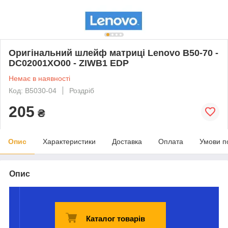
Оригінальний шлейф матриці Lenovo B50-70 -
DC02001XO00 - ZIWB1 EDP
Немає в наявності
Код: B5030-04
Роздріб
205
₴
Опис
Характеристики
Доставка
Оплата
Умови п
Опис
Каталог товарів