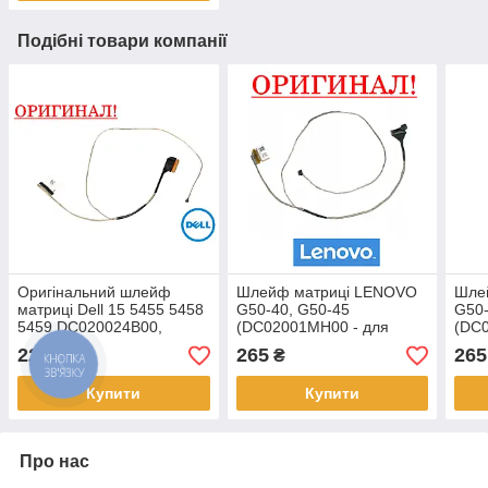
Подібні товари компанії
Оригінальний шлейф
Шлейф матриці LENOVO
Шле
матриці Dell 15 5455 5458
G50-40, G50-45
G50-
5459 DC020024B00,
(DC02001MH00 - для
(DC
03CMJM (30pin eDP)
інтегрованої відеокарти)
інте
220
265
265
₴
₴
Купити
Купити
Про нас