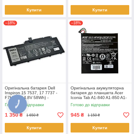
Купити
Купити
–18%
–18%
Оригінальна батарея Dell
Оригінальна акумуляторна
Inspiron 15 7537, 17 7737 -
батарея до планшета Acer
F7HVR (14.8V 58Wh) -
Iconia Tab A1-840 A1-850 A1-
Акумулятор, АКБ
860 One 8 B1-810 B1-820 B1-
Готово до відправки
Готово до відправки
830 - AP14F8K
1 350
945
₴
₴
1 650 ₴
1 150 ₴
Купити
Купити