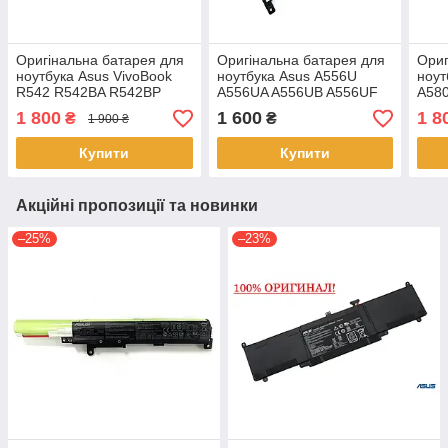
Оригінальна батарея для
Оригінальна батарея для
Ориг
ноутбука Asus VivoBook
ноутбука Asus A556U
ноут
R542 R542BA R542BP
A556UA A556UB A556UF
A58
R542UA R542UF R542UN
A556UJ A556UQ A556UR
A58
1 800
1 600
1 8
₴
₴
1 900 ₴
R542UQ R542UR
A556UV C21N1509
C21N1634
Купити
Купити
Акційні пропозиції та новинки
–25%
–23%