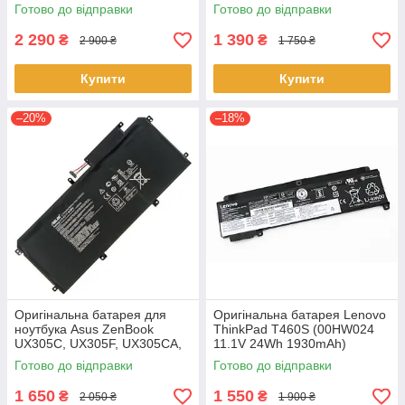
K570ZD R570UD R570ZD
K2RJ CP311-2H-C679 CP513-
Готово до відправки
Готово до відправки
F570UD - B31N1723
1HL CP513-1H - AP16L8J
2 290
1 390
₴
₴
2 900 ₴
1 750 ₴
Купити
Купити
–20%
–18%
Оригінальна батарея для
Оригінальна батарея Lenovo
ноутбука Asus ZenBook
ThinkPad T460S (00HW024
UX305C, UX305F, UX305CA,
11.1V 24Wh 1930mAh)
UX305FA - C31N1411 (+11.4 V
Акумулятор, АКБ для
Готово до відправки
Готово до відправки
45Wh) АКБ
ноутбука
1 650
1 550
₴
₴
2 050 ₴
1 900 ₴