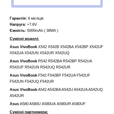
Гарантія:
6 місяців
Напруга:
+7.6V
Ємність:
5000mAh ( 38Wh )
Сумісні моделі:
Asus VivoBook
X542 X542B X542BA X542BP X542UF
X542UA X542UN X542UR X542UQ
Asus VivoBook
R542 R542BA R542BP R542UA
R542UF R542UN R542UQ R542UR
Asus VivoBook
F542 F542BP F542UA F542UF
F542UN F542UQ F542UR
Asus VivoBook
A542 A542BA A542U A542UA A542UQ
A542UR
Asus
A580 A580U A580UA A580UR A580UF
Сумісні партномера: