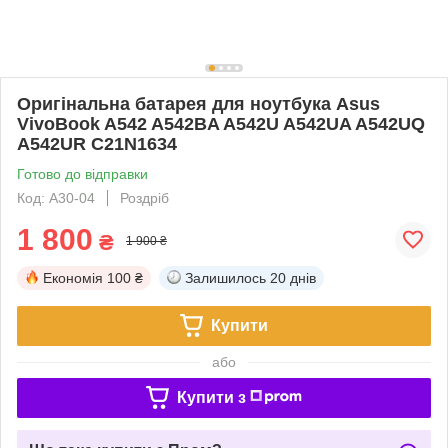
Оригінальна батарея для ноутбука Asus
VivoBook A542 A542BA A542U A542UA A542UQ
A542UR C21N1634
Готово до відправки
Код: A30-04
Роздріб
1 800
₴
1 900 ₴
Економія
100 ₴
Залишилось
20 днів
Купити
або
Купити з