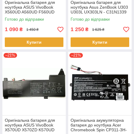
Оригінальна батарея для
Оригінальна батарея для
ноутбука ASUS VivoBook
ноутбука Asus ZenBook U303
X560UD A560UD F560UD
U303L UX303LN - C31N1339
K560UD R562UD - A31N1730
(+11.31 V 50Wh) АКБ
Готово до відправки
Готово до відправки
1 090
1 250
₴
₴
1 450 ₴
1 625 ₴
Купити
Купити
–21%
–21%
Оригінальна батарея для
Оригінальна акумуляторна
ноутбука ASUS VivoBook
батарея до ноутбука Acer
X570UD X570ZD K570UD
Chromebook Spin CP311-3H-