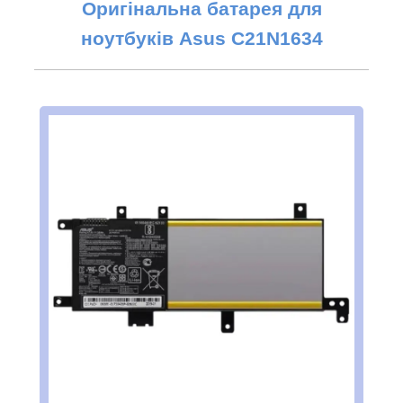
Оригінальна б
атарея для
ноутбуків Asus
C21N1634