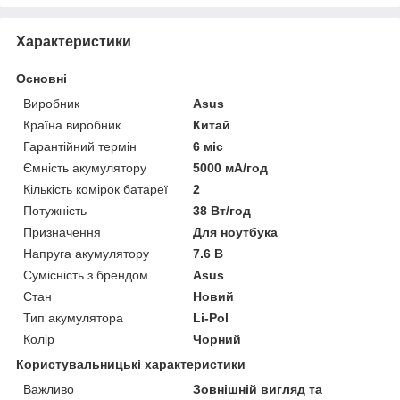
Характеристики
Основні
Виробник
Asus
Країна виробник
Китай
Гарантійний термін
6 міс
Ємність акумулятору
5000 мА/год
Кількість комірок батареї
2
Потужність
38 Вт/год
Призначення
Для ноутбука
Напруга акумулятору
7.6 В
Сумісність з брендом
Asus
Стан
Новий
Тип акумулятора
Li-Pol
Колір
Чорний
Користувальницькі характеристики
Важливо
Зовнішній вигляд та