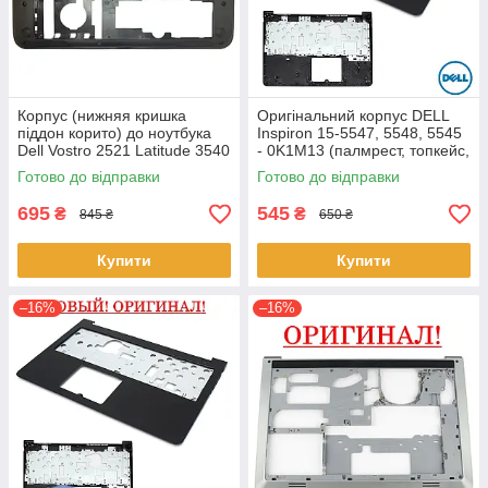
Корпус (нижняя кришка
Оригінальний корпус DELL
піддон корито) до ноутбука
Inspiron 15-5547, 5548, 5545
Dell Vostro 2521 Latitude 3540
- 0K1M13 (палмрест, топкейс,
(0YXMG9, AP0ZG000200)
верх)
Готово до відправки
Готово до відправки
695
545
₴
₴
845 ₴
650 ₴
Купити
Купити
–16%
–16%