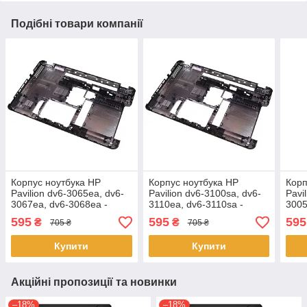
Подібні товари компанії
Корпус ноутбука HP
Корпус ноутбука HP
Корп
Pavilion dv6-3065ea, dv6-
Pavilion dv6-3100sa, dv6-
Pavi
3067ea, dv6-3068ea -
3110ea, dv6-3110sa -
3005
603689-001 - (нижня
603689-001 - (нижня
6036
595
595
595
₴
₴
705 ₴
705 ₴
частина, піддон, корито)
частина, піддон, корито)
част
Купити
Купити
Акційні пропозиції та новинки
–18%
–18%