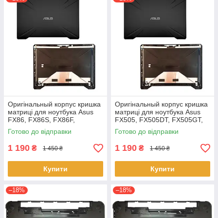
Оригінальный корпус кришка
Оригінальный корпус кришка
матриці для ноутбука Asus
матриці для ноутбука Asus
FX86, FX86S, FX86F,
FX505, FX505DT, FX505GT,
FX86SF Series
FX505GE, FX505GD,
Готово до відправки
Готово до відправки
FX505DD
1 190
1 190
₴
₴
1 450 ₴
1 450 ₴
Купити
Купити
–18%
–18%