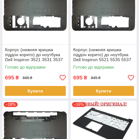
Корпус (нижняя кришка
Корпус (нижняя кришка
піддон корито) до ноутбука
піддон корито) до ноутбука
Dell Inspiron 3521 3531 3537
Dell Inspiron 5521 5535 5537
(0YXMG9, AP0ZG000200)
(0YXMG9, AP0ZG000200)
Готово до відправки
Готово до відправки
695
695
₴
₴
845 ₴
845 ₴
Купити
Купити
–18%
–16%