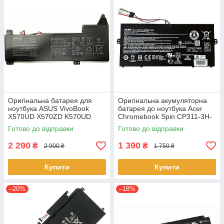
Оригінальна батарея для
Оригінальна акумуляторна
ноутбука ASUS VivoBook
батарея до ноутбука Acer
X570UD X570ZD K570UD
Chromebook Spin CP311-3H-
K570ZD R570UD R570ZD
K2RJ CP311-2H-C679 CP513-
Готово до відправки
Готово до відправки
F570UD - B31N1723
1HL CP513-1H - AP16L8J
2 290
1 390
₴
₴
2 900 ₴
1 750 ₴
Купити
Купити
–20%
–18%