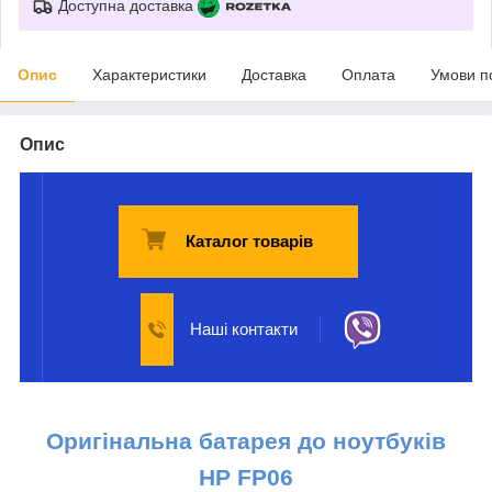
Доступна доставка
Опис
Характеристики
Доставка
Оплата
Умови п
Опис
Каталог товарів
Наші контакти
Оригінальна батарея до ноутбуків
HP
FP06