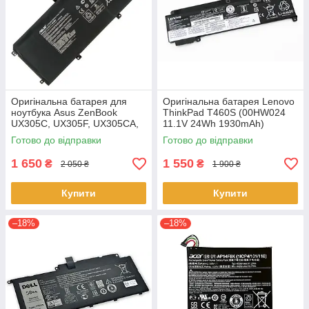
Оригінальна батарея для
Оригінальна батарея Lenovo
ноутбука Asus ZenBook
ThinkPad T460S (00HW024
UX305C, UX305F, UX305CA,
11.1V 24Wh 1930mAh)
UX305FA - C31N1411 (+11.4 V
Акумулятор, АКБ для
Готово до відправки
Готово до відправки
45Wh) АКБ
ноутбука
1 650
1 550
₴
₴
2 050 ₴
1 900 ₴
Купити
Купити
–18%
–18%