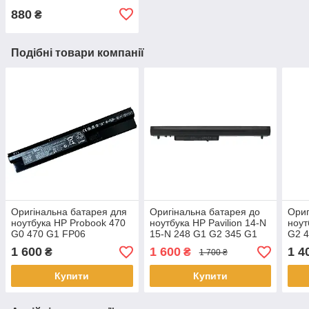
880
₴
Подібні товари компанії
Оригінальна батарея для
Оригінальна батарея до
Ориг
ноутбука HP Probook 470
ноутбука HP Pavilion 14-N
ноут
G0 470 G1 FP06
15-N 248 G1 G2 345 G1
G2 4
345 G1 G2 350 G1 G2 355
001
1 600
1 600
1 4
₴
₴
1 700 ₴
G1 G2 - LA04
Купити
Купити