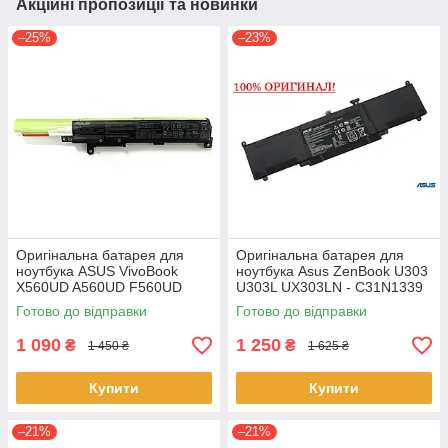
Акційні пропозиції та новинки
–25%
–23%
Оригінальна батарея для
Оригінальна батарея для
ноутбука ASUS VivoBook
ноутбука Asus ZenBook U303
X560UD A560UD F560UD
U303L UX303LN - C31N1339
K560UD R562UD - A31N1730
(+11.31 V 50Wh) АКБ
Готово до відправки
Готово до відправки
1 090
1 250
₴
₴
1 450 ₴
1 625 ₴
Купити
Купити
–21%
–21%