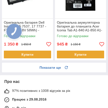
Оригінальна батарея Dell
Оригінальна акумуляторна
Inspiron 15 7537, 17 7737 -
батарея до планшета Acer
F7HVR (14.8V 58Wh) -
Iconia Tab A1-840 A1-850 A1-
Акумулятор, АКБ
860 One 8 B1-810 B1-820 B1-
Готово до відправки
Готово до відправки
830 - AP14F8K
1 350
945
₴
₴
1 650 ₴
1 150 ₴
Купити
Купити
Показати ще
Про нас
97% позитивних з 1008 відгуків за рік
Працює з 29.08.2016