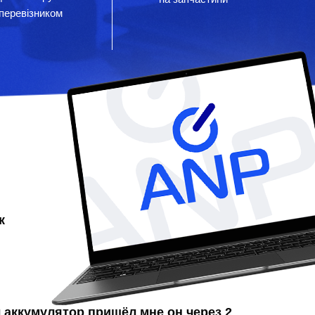
перевізником
к
л аккумулятор
пришёл мне он через 2