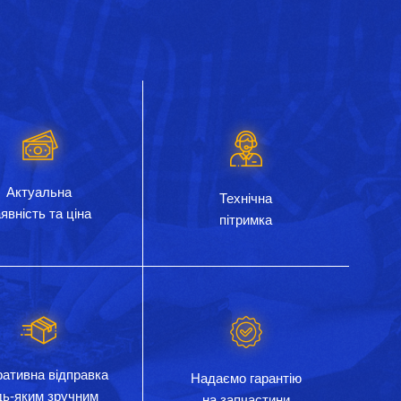
Актуальна
Технічна
явність та ціна
пітримка
ативна відправка
Надаємо гарантію
дь-яким зручним
на запчастини