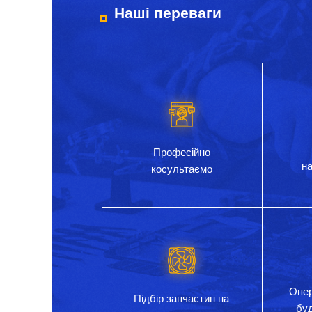
Наші переваги
Професійно
на
косультаємо
Опер
Підбір запчастин на
бу