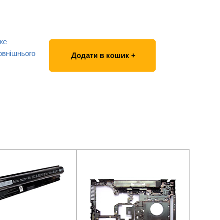
же
овнішнього
Додати в кошик +