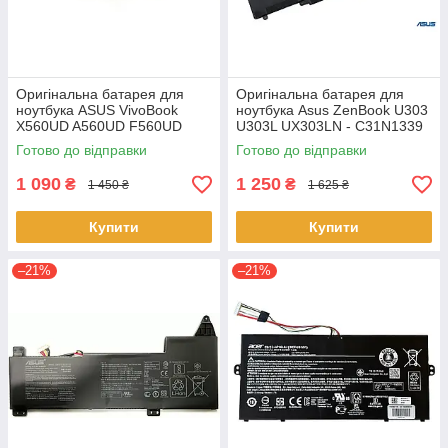
Оригінальна батарея для
Оригінальна батарея для
ноутбука ASUS VivoBook
ноутбука Asus ZenBook U303
X560UD A560UD F560UD
U303L UX303LN - C31N1339
K560UD R562UD - A31N1730
(+11.31 V 50Wh) АКБ
Готово до відправки
Готово до відправки
1 090
1 250
₴
₴
1 450 ₴
1 625 ₴
Купити
Купити
–21%
–21%