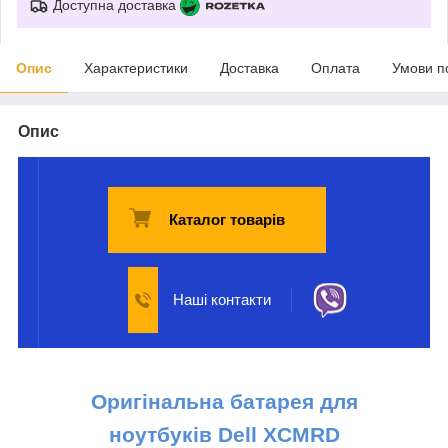
Доступна доставка
Опис
Характеристики
Доставка
Оплата
Умови п
Опис
Каталог товарів
Наші контакти
Оригінальна батарея для
ноутбуків
Dell
XCMRD