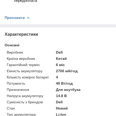
передоплата
Приховати
Характеристики
Основні
Виробник
Dell
Країна виробник
Китай
Гарантійний термін
6 міс
Ємність акумулятору
2700 мА/год
Кількість комірок батареї
4
Потужність
40 Вт/год
Призначення
Для ноутбука
Напруга акумулятору
14.8 В
Сумісність з брендом
Dell
Стан
Новий
Тип акумулятора
Li-Ion