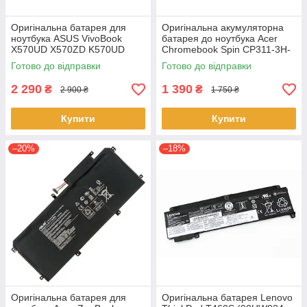
Оригінальна батарея для
Оригінальна акумуляторна
ноутбука ASUS VivoBook
батарея до ноутбука Acer
X570UD X570ZD K570UD
Chromebook Spin CP311-3H-
K570ZD R570UD R570ZD
K2RJ CP311-2H-C679 CP513-
Готово до відправки
Готово до відправки
F570UD - B31N1723
1HL CP513-1H - AP16L8J
2 290
1 390
₴
₴
2 900 ₴
1 750 ₴
Купити
Купити
–20%
–18%
Оригінальна батарея для
Оригінальна батарея Lenovo