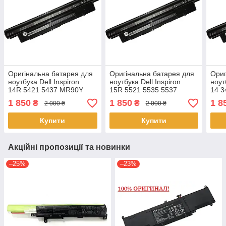
Оригінальна батарея для
Оригінальна батарея для
Ориг
ноутбука Dell Inspiron
ноутбука Dell Inspiron
ноут
14R 5421 5437 MR90Y
15R 5521 5535 5537
14 3
MR90Y
344
1 850
1 850
1 8
₴
₴
2 000 ₴
2 000 ₴
Купити
Купити
Акційні пропозиції та новинки
–25%
–23%