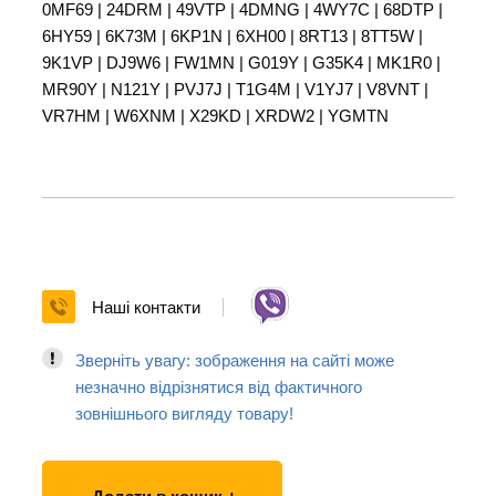
0MF69 | 24DRM | 49VTP | 4DMNG | 4WY7C | 68DTP |
6HY59 | 6K73M | 6KP1N | 6XH00 | 8RT13 | 8TT5W |
9K1VP | DJ9W6 | FW1MN | G019Y | G35K4 | MK1R0 |
MR90Y | N121Y | PVJ7J | T1G4M | V1YJ7 | V8VNT |
VR7HM | W6XNM | X29KD | XRDW2 | YGMTN
Наші контакти
Зверніть увагу: зображення на сайті може
незначно відрізнятися від фактичного
зовнішнього вигляду товару!