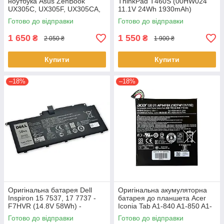
ноутбука Asus ZenBook
ThinkPad T460S (00HW024
UX305C, UX305F, UX305CA,
11.1V 24Wh 1930mAh)
UX305FA - C31N1411 (+11.4 V
Акумулятор, АКБ для
Готово до відправки
Готово до відправки
45Wh) АКБ
ноутбука
1 650
1 550
₴
₴
2 050 ₴
1 900 ₴
Купити
Купити
–18%
–18%
Оригінальна батарея Dell
Оригінальна акумуляторна
Inspiron 15 7537, 17 7737 -
батарея до планшета Acer
F7HVR (14.8V 58Wh) -
Iconia Tab A1-840 A1-850 A1-
Акумулятор, АКБ
860 One 8 B1-810 B1-820 B1-
Готово до відправки
Готово до відправки
830 - AP14F8K