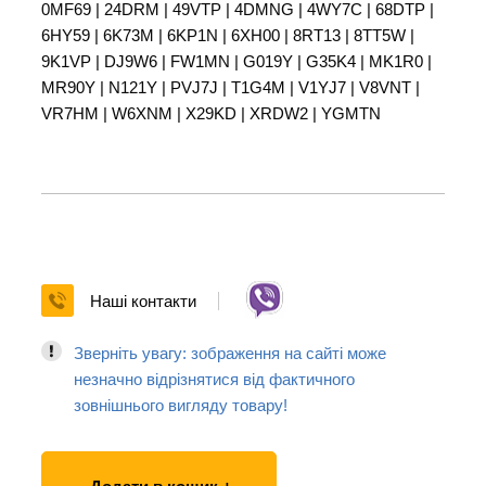
0MF69 | 24DRM | 49VTP | 4DMNG | 4WY7C | 68DTP |
6HY59 | 6K73M | 6KP1N | 6XH00 | 8RT13 | 8TT5W |
9K1VP | DJ9W6 | FW1MN | G019Y | G35K4 | MK1R0 |
MR90Y | N121Y | PVJ7J | T1G4M | V1YJ7 | V8VNT |
VR7HM | W6XNM | X29KD | XRDW2 | YGMTN
Наші контакти
Зверніть увагу: зображення на сайті може
незначно відрізнятися від фактичного
зовнішнього вигляду товару!