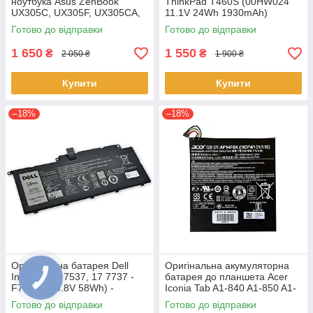
ноутбука Asus ZenBook
ThinkPad T460S (00HW024
UX305C, UX305F, UX305CA,
11.1V 24Wh 1930mAh)
UX305FA - C31N1411 (+11.4 V
Акумулятор, АКБ для
Готово до відправки
Готово до відправки
45Wh) АКБ
ноутбука
1 650
1 550
₴
₴
2 050 ₴
1 900 ₴
Купити
Купити
–18%
–18%
Оригінальна батарея Dell
Оригінальна акумуляторна
Inspiron 15 7537, 17 7737 -
батарея до планшета Acer
F7HVR (14.8V 58Wh) -
Iconia Tab A1-840 A1-850 A1-
Акумулятор, АКБ
860 One 8 B1-810 B1-820 B1-
Готово до відправки
Готово до відправки
830 - AP14F8K