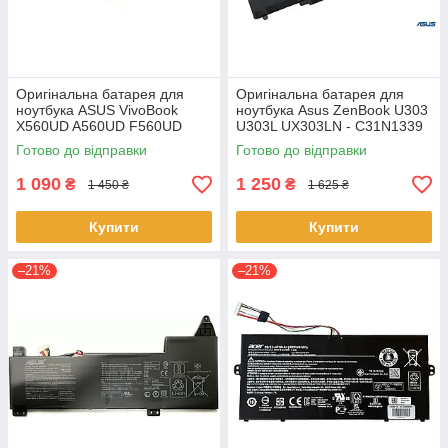
Оригінальна батарея для
Оригінальна батарея для
ноутбука ASUS VivoBook
ноутбука Asus ZenBook U303
X560UD A560UD F560UD
U303L UX303LN - C31N1339
K560UD R562UD - A31N1730
(+11.31 V 50Wh) АКБ
Готово до відправки
Готово до відправки
1 090
1 250
₴
₴
1 450 ₴
1 625 ₴
Купити
Купити
–21%
–21%