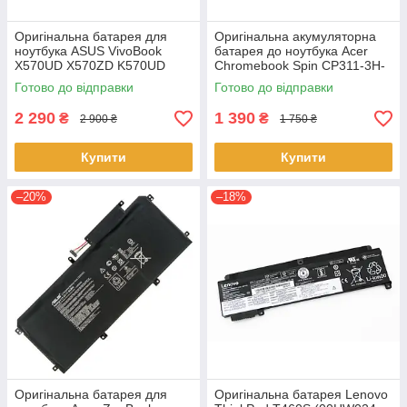
Оригінальна батарея для
Оригінальна акумуляторна
ноутбука ASUS VivoBook
батарея до ноутбука Acer
X570UD X570ZD K570UD
Chromebook Spin CP311-3H-
K570ZD R570UD R570ZD
K2RJ CP311-2H-C679 CP513-
Готово до відправки
Готово до відправки
F570UD - B31N1723
1HL CP513-1H - AP16L8J
2 290
1 390
₴
₴
2 900 ₴
1 750 ₴
Купити
Купити
–20%
–18%
Оригінальна батарея для
Оригінальна батарея Lenovo