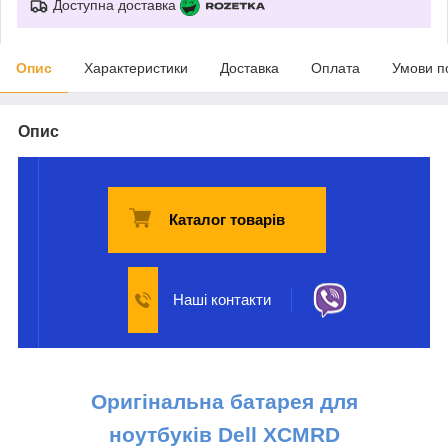
Доступна доставка
Опис
Характеристики
Доставка
Оплата
Умови п
Опис
Каталог товарів
Наші контакти
Оригінальна батарея для
ноутбуків
Dell
XCMRD