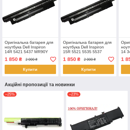
Оригінальна батарея для
Оригінальна батарея для
Ориг
ноутбука Dell Inspiron
ноутбука Dell Inspiron
ноут
14R 5421 5437 MR90Y
15R 5521 5535 5537
14 3
MR90Y
344
1 850
1 850
1 8
₴
₴
2 000 ₴
2 000 ₴
Купити
Купити
Акційні пропозиції та новинки
–25%
–23%