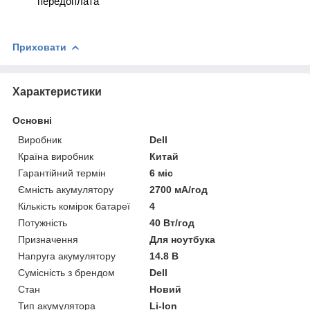
передоплата
Приховати
Характеристики
Основні
Виробник
Dell
Країна виробник
Китай
Гарантійний термін
6 міс
Ємність акумулятору
2700 мА/год
Кількість комірок батареї
4
Потужність
40 Вт/год
Призначення
Для ноутбука
Напруга акумулятору
14.8 В
Сумісність з брендом
Dell
Стан
Новий
Тип акумулятора
Li-Ion