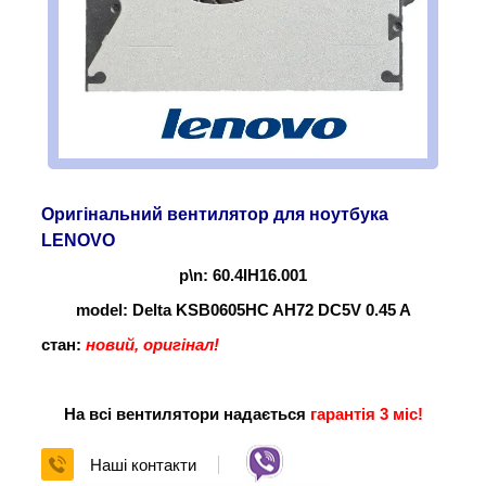
Оригінальний вентилятор для ноутбука
LENOVO
p\n: 60.4IH16.001
model: Delta KSB0605HC AH72 DC5V 0.45 A
стан:
новий, оригінал!
На всі вентилятори надається
гарантія 3 міс!
Наші контакти