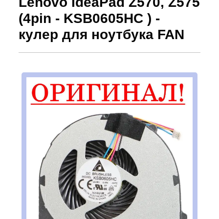
Lenovo IdeaPad Z570, Z575
(4pin - KSB0605HC ) -
кулер для ноутбука FAN