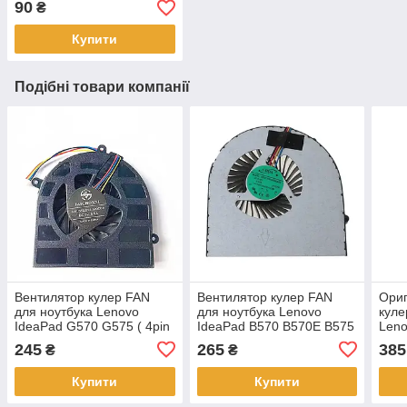
90
₴
Купити
Подібні товари компанії
Вентилятор кулер FAN
Вентилятор кулер FAN
Ориг
для ноутбука Lenovo
для ноутбука Lenovo
куле
IdeaPad G570 G575 ( 4pin
IdeaPad B570 B570E B575
Leno
- DC280009BS0,
B575E Z570 Z575 V570
B57
245
265
385
₴
₴
MG60120V1-C030-S99 )
V570A
Z57
Купити
Купити