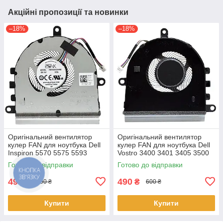
Акційні пропозиції та новинки
–18%
–18%
Оригінальний вентилятор
Оригінальний вентилятор
кулер FAN для ноутбука Dell
кулер FAN для ноутбука Dell
Inspiron 5570 5575 5593
Vostro 3400 3401 3405 3500
3583 3584 3585 3593 3501
3501 (після 2020 року)
Готово до відправки
Готово до відправки
3502 3505 07MCD0 v.1
07MCD0 v.1
490
490
₴
₴
600 ₴
600 ₴
Купити
Купити