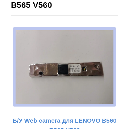
B565 V560
Б/У Web camera для
LENOVO B560