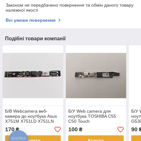
Законом не передбачено повернення та обмін даного товару
належної якості
Всі умови повернення
Подібні товари компанії
Б/В Webcamera веб-
Б/У Web camera для
Б/У 
камера до ноутбука Asus
ноутбука TOSHIBA C55
ноут
X751M X751LD X751LN
C50 Touch
G53
X751LK X751LX F751M
170
100
90
₴
₴
series (04081-00052400)
Купити
Купити