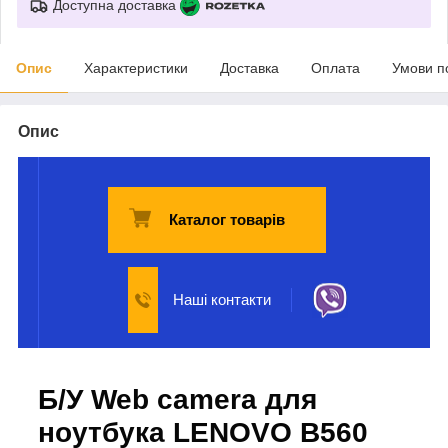
Доступна доставка
Опис
Характеристики
Доставка
Оплата
Умови п
Опис
Каталог товарів
Наші контакти
Б/У Web camera для
ноутбука LENOVO B560