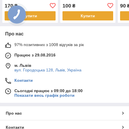
X751LK X751LX F751M
170
100
90
₴
₴
series (04081-00052400)
Купити
Купити
Про нас
97% позитивних з 1008 відгуків за рік
Працює з 29.08.2016
м. Львів
вул. Городоцька 128, Львів, Україна
Контакти
Сьогодні працює з 09:00 до 18:00
Показати весь графік роботи
Про нас
Контакти