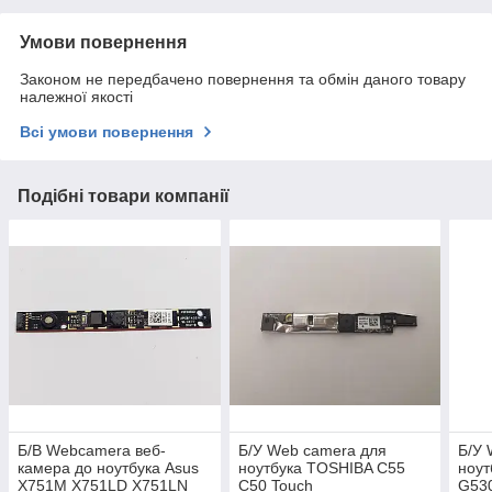
Умови повернення
Законом не передбачено повернення та обмін даного товару
належної якості
Всі умови повернення
Подібні товари компанії
Б/В Webcamera веб-
Б/У Web camera для
Б/У 
камера до ноутбука Asus
ноутбука TOSHIBA C55
ноут
X751M X751LD X751LN
C50 Touch
G53