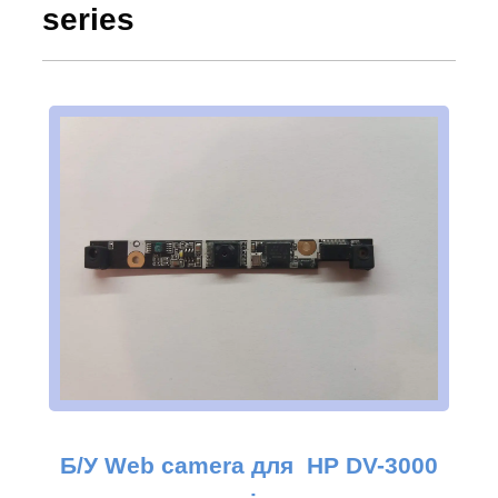
series
Б/У Web camera для
HP DV-3000