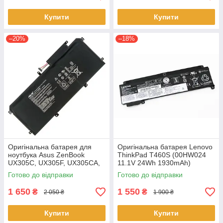
Купити
Купити
–20%
–18%
Оригінальна батарея для
Оригінальна батарея Lenovo
ноутбука Asus ZenBook
ThinkPad T460S (00HW024
UX305C, UX305F, UX305CA,
11.1V 24Wh 1930mAh)
UX305FA - C31N1411 (+11.4 V
Акумулятор, АКБ для
Готово до відправки
Готово до відправки
45Wh) АКБ
ноутбука
1 650
1 550
₴
₴
2 050 ₴
1 900 ₴
Купити
Купити