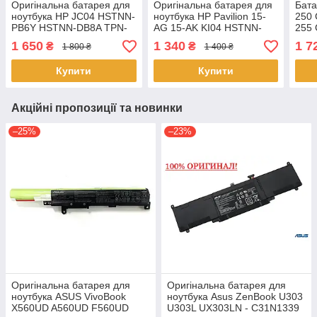
Оригінальна батарея для
Оригінальна батарея для
Бата
ноутбука HP JC04 HSTNN-
ноутбука HP Pavilion 15-
250 
PB6Y HSTNN-DB8A TPN-
AG 15-AK KI04 HSTNN-
255
C129
LB6R HSTNN-DB6T
C12
1 650
1 340
1 7
₴
₴
1 800 ₴
1 400 ₴
Акку
Купити
Купити
Акційні пропозиції та новинки
–25%
–23%
Оригінальна батарея для
Оригінальна батарея для
ноутбука ASUS VivoBook
ноутбука Asus ZenBook U303
X560UD A560UD F560UD
U303L UX303LN - C31N1339