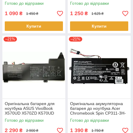
K560UD R562UD - A31N1730
(+11.31 V 50Wh) АКБ
Готово до відправки
Готово до відправки
1 090
1 250
₴
₴
1 450 ₴
1 625 ₴
Купити
Купити
–21%
–21%
Оригінальна батарея для
Оригінальна акумуляторна
ноутбука ASUS VivoBook
батарея до ноутбука Acer
X570UD X570ZD K570UD
Chromebook Spin CP311-3H-
K570ZD R570UD R570ZD
K2RJ CP311-2H-C679 CP513-
Готово до відправки
Готово до відправки
F570UD - B31N1723
1HL CP513-1H - AP16L8J
2 290
1 390
₴
₴
2 900 ₴
1 750 ₴