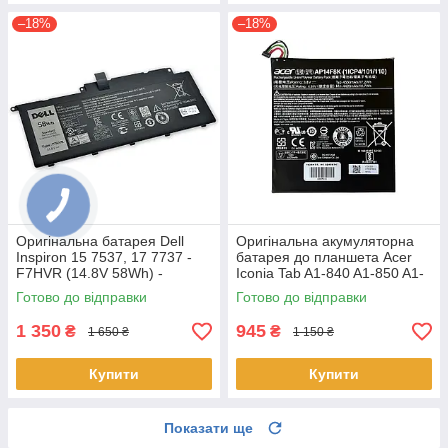
–18%
–18%
Оригінальна батарея Dell
Оригінальна акумуляторна
Inspiron 15 7537, 17 7737 -
батарея до планшета Acer
F7HVR (14.8V 58Wh) -
Iconia Tab A1-840 A1-850 A1-
Акумулятор, АКБ
860 One 8 B1-810 B1-820 B1-
Готово до відправки
Готово до відправки
830 - AP14F8K
1 350
945
₴
₴
1 650 ₴
1 150 ₴
Купити
Купити
Показати ще