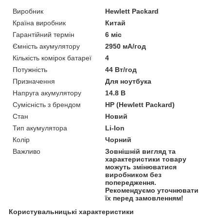
Виробник
Hewlett Packard
Країна виробник
Китай
Гарантійний термін
6 міс
Ємність акумулятору
2950 мА/год
Кількість комірок батареї
4
Потужність
44 Вт/год
Призначення
Для ноутбука
Напруга акумулятору
14.8 В
Сумісність з брендом
HP (Hewlett Packard)
Стан
Новий
Тип акумулятора
Li-Ion
Колір
Чорний
Важливо
Зовнішній вигляд та
характеристики товару
можуть змінюватися
виробником без
попередження.
Рекомендуємо уточнювати
їх перед замовленням!
Користувальницькі характеристики