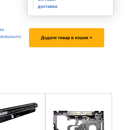
доставка
же
овнішнього
Додати товар в кошик +