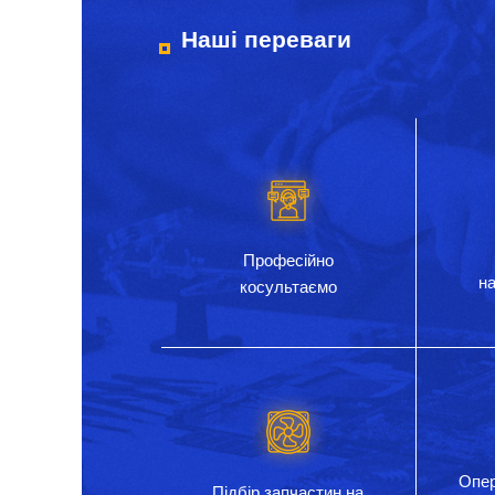
Наші переваги
Професійно
на
косультаємо
Опер
Підбір запчастин на