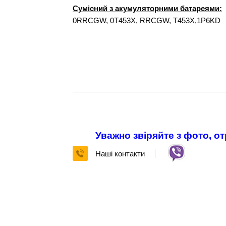
Сумісний з акумуляторними батареями:
0RRCGW, 0T453X, RRCGW, T453X,1P6KD
Уважно звіряйте з фото, о
Наші контакти