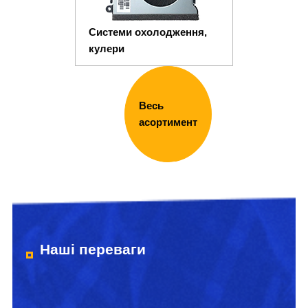
Системи охолодження,
кулери
Весь
асортимент
Наші переваги