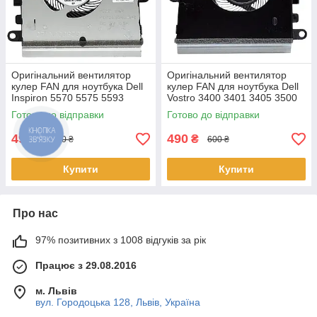
Оригінальний вентилятор
Оригінальний вентилятор
кулер FAN для ноутбука Dell
кулер FAN для ноутбука Dell
Inspiron 5570 5575 5593
Vostro 3400 3401 3405 3500
3583 3584 3585 3593 3501
3501 (після 2020 року)
Готово до відправки
Готово до відправки
3502 3505 07MCD0 v.1
07MCD0 v.1
490
490
₴
₴
600 ₴
600 ₴
Купити
Купити
Про нас
97% позитивних з 1008 відгуків за рік
Працює з 29.08.2016
м. Львів
вул. Городоцька 128, Львів, Україна