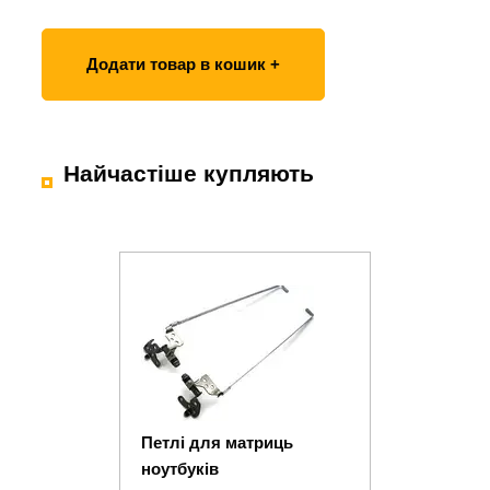
Додати товар в кошик +
Найчастіше купляють
Петлі для матриць
ноутбуків