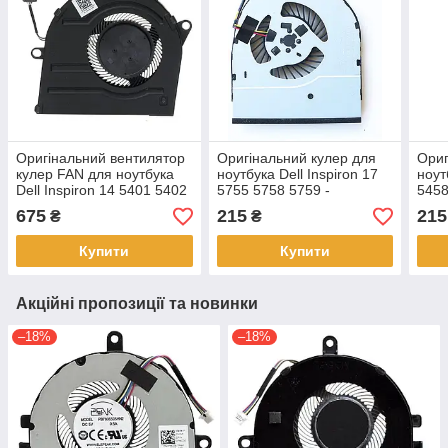
Оригінальний вентилятор
Оригінальний кулер для
Ориг
кулер FAN для ноутбука
ноутбука Dell Inspiron 17
ноут
Dell Inspiron 14 5401 5402
5755 5758 5759 -
5458
5405 5408 5409 0R6YTH
вентилятор, FAN
FAN
675
215
215
₴
₴
Купити
Купити
Акційні пропозиції та новинки
–18%
–18%