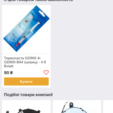
Термопаста GD900 4г
GD900-BA4 (шприц) - 4.8
Вт/мК
90
₴
Купити
Подібні товари компанії