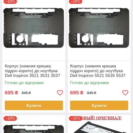
–18%
–18%
Корпус (нижняя кришка
Корпус (нижняя кришка
піддон корито) до ноутбука
піддон корито) до ноутбука
Dell Inspiron 3521 3531 3537
Dell Inspiron 5521 5535 5537
(0YXMG9, AP0ZG000200)
(0YXMG9, AP0ZG000200)
Готово до відправки
Готово до відправки
695
695
₴
₴
845 ₴
845 ₴
Купити
Купити
–18%
–16%