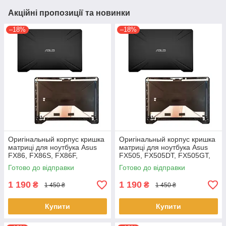
Акційні пропозиції та новинки
–18%
–18%
Оригінальный корпус кришка
Оригінальный корпус кришка
матриці для ноутбука Asus
матриці для ноутбука Asus
FX86, FX86S, FX86F,
FX505, FX505DT, FX505GT,
FX86SF Series
FX505GE, FX505GD,
Готово до відправки
Готово до відправки
FX505DD
1 190
1 190
₴
₴
1 450 ₴
1 450 ₴
Купити
Купити