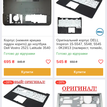
Корпус (нижняя кришка
Оригінальний корпус DELL
піддон корито) до ноутбука
Inspiron 15-5547, 5548, 5545
Dell Vostro 2521 Latitude 3540
- 0K1M13 (палмрест, топкейс,
(0YXMG9, AP0ZG000200)
верх)
Готово до відправки
Готово до відправки
695
545
₴
₴
845 ₴
650 ₴
Купити
Купити
–16%
–16%