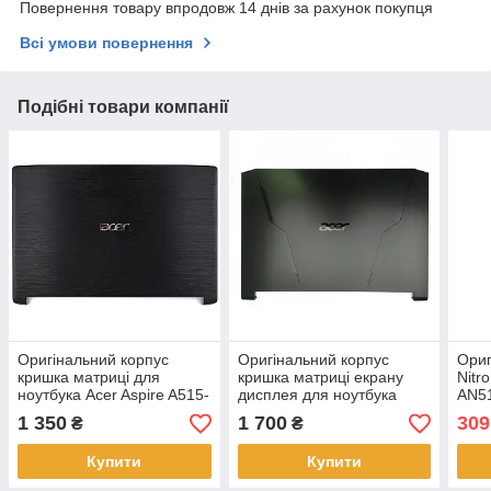
Повернення товару впродовж 14 днів за рахунок покупця
Всі умови повернення
Подібні товари компанії
Оригінальний корпус
Оригінальний корпус
Ориг
кришка матриці для
кришка матриці екрану
Nitr
ноутбука Acer Aspire A515-
дисплея для ноутбука
AN5
42, A515-42G
Acer Nitro AN515-
AN51
1 350
1 700
309
₴
₴
(60.GY9N2.002,
43 AN515-44 AN515-45
AM2
AP28Z000100)
Купити
Купити