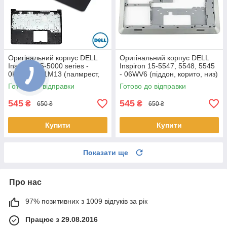
Оригінальний корпус DELL
Оригінальний корпус DELL
Inspiron 15-5000 series -
Inspiron 15-5547, 5548, 5545
0K1M13, K1M13 (палмрест,
- 06WV6 (піддон, корито, низ)
топкейс, верх)
Готово до відправки
Готово до відправки
545
545
₴
₴
650 ₴
650 ₴
Купити
Купити
Показати ще
Про нас
97% позитивних з 1009 відгуків за рік
Працює з 29.08.2016