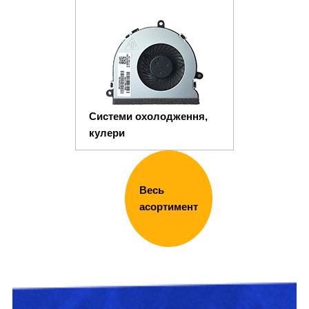
Системи охолодження,
кулери
Весь
асортимент