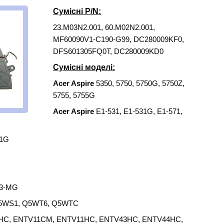
Сумісні
P/N:
23.M03N2.001, 60.M02N2.001,
MF60090V1-C190-G99, DC280009KF0,
DFS601305FQ0T, DC280009KD0
Сумісні моделі:
Acer Aspire
5350, 5750, 5750G, 5750Z,
5755, 5755G
Acer Aspire
E1-531, E1-531G, E1-571,
71G
53-MG
5WS1, Q5WT6, Q5WTC
HC, ENTV11CM, ENTV11HC, ENTV43HC, ENTV44HC,