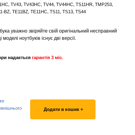
11HC, TV43, TV43HC, TV44, TV44HC, TS11HR, TMP253,
1-BZ, TE11BZ, TE11HC, TS11, TS13, TS44
бука уважно звіряйте свій оригінальний несправний
 моделі ноутбуків існує дві версії.
тори надається
гарантія 3 міс.
же
овнішнього
Додати в кошик +