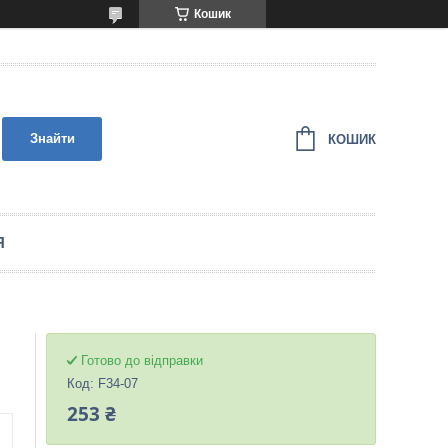
Кошик
Знайти
КОШИК
Я
Готово до відправки
Код:
F34-07
253 ₴