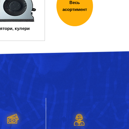
Весь
асортимент
ятори, кулери