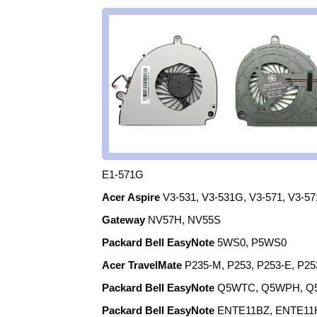
E1-571G
Acer Aspire
V3-531, V3-531G, V3-571, V3-5
Gateway
NV57H, NV55S
Packard Bell EasyNote
5WS0, P5WS0
Acer TravelMate
P235-M, P253, P253-E, P2
Packard Bell EasyNote
Q5WTC, Q5WPH, Q
Packard Bell EasyNote
ENTE11BZ, ENTE11