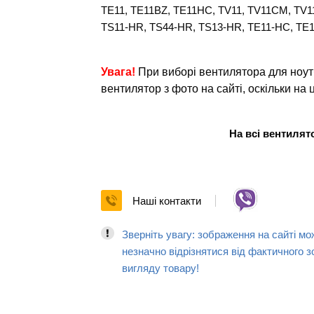
TE11, TE11BZ, TE11HC, TV11, TV11CM, TV
TS11-HR, TS44-HR, TS13-HR, TE11-HC, TE1
Увага!
При виборі вентилятора для ноут
вентилятор з фото на сайті, оскільки на ці
На всі вентиля
Наші контакти
Зверніть увагу: зображення на сайті мо
незначно відрізнятися від фактичного з
вигляду товару!