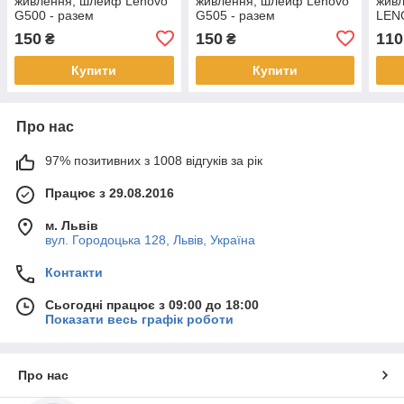
живлення, шлейф Lenovo
живлення, шлейф Lenovo
жив
G500 - разем
G505 - разем
LEN
Z501
150
150
110
₴
₴
Купити
Купити
Про нас
97% позитивних з 1008 відгуків за рік
Працює з 29.08.2016
м. Львів
вул. Городоцька 128, Львів, Україна
Контакти
Сьогодні працює з 09:00 до 18:00
Показати весь графік роботи
Про нас