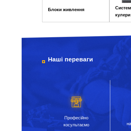
Систем
Блоки живлення
кулери
Наші переваги
Професійно
на
косультаємо