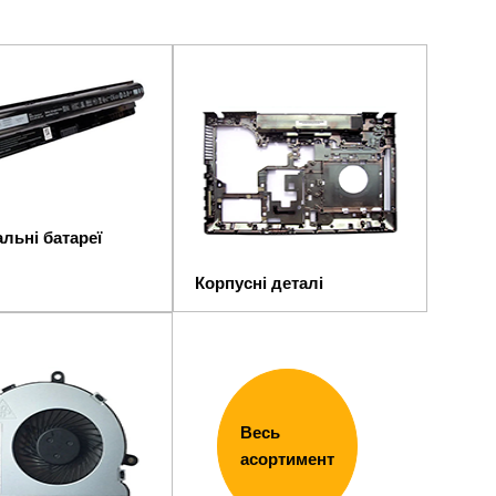
льні батареї
Корпусні деталі
Весь
асортимент