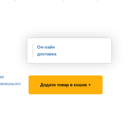
Он-лайн
доставка
же
овнішнього
Додати товар в кошик +