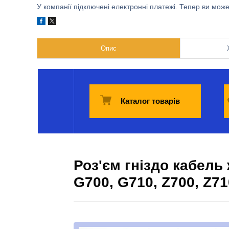
У компанії підключені електронні платежі. Тепер ви мож
Опис
Каталог товарів
Роз'єм гніздо кабел
G700, G710, Z700, Z71