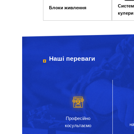
Систем
Блоки живлення
кулери
Наші переваги
Професійно
на
косультаємо