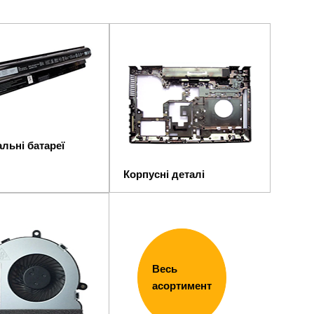
льні батареї
Корпусні деталі
Весь
асортимент