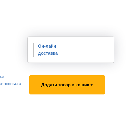
Он-лайн
доставка
же
овнішнього
Додати товар в кошик +