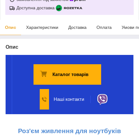
Доступна доставка
Опис
Характеристики
Доставка
Оплата
Умови п
Опис
Каталог товарів
Наші контакти
Роз'єм живлення для ноутбуків