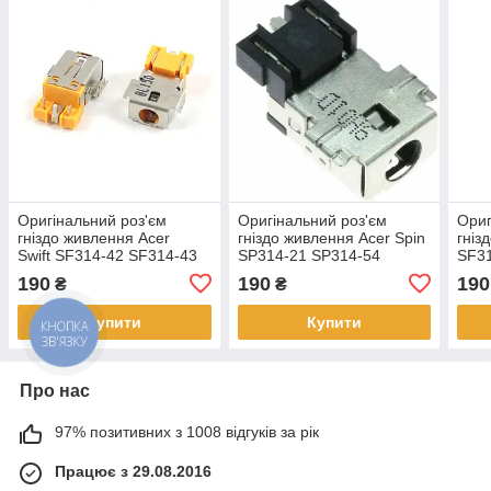
Оригінальний роз'єм
Оригінальний роз'єм
Ориг
гніздо живлення Acer
гніздо живлення Acer Spin
гніз
Swift SF314-42 SF314-43
SP314-21 SP314-54
SF31
SF314-51 SF314-51G
SP314-54N 3.0 x 1.1мм
SF31
190
190
190
₴
₴
SF314-57 3.0 x 1.1мм
1.1
Купити
Купити
КНОПКА
ЗВ'ЯЗКУ
Про нас
97% позитивних з 1008 відгуків за рік
Працює з 29.08.2016