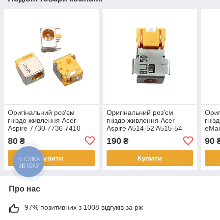
Оригінальний роз'єм
Оригінальний роз'єм
Ориг
гніздо живлення Acer
гніздо живлення Acer
гніз
Aspire 7730 7736 7410
Aspire A514-52 A515-54
eMa
7540 2350 4310 4530 3100
A515-54G A515-55 A315-
G625
80
190
90
₴
₴
9500 5.5 x 1.7мм
55G A515-56 3.0 x 1.1мм
x 1.
Купити
Купити
Про нас
97% позитивних з 1008 відгуків за рік