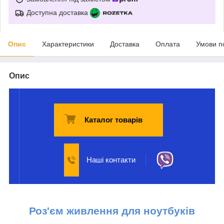
Доступна доставка
Опис
Характеристики
Доставка
Оплата
Умови п
Опис
Каталог товарів
Наші контакти
Роз'єм живлення для ноутбуків