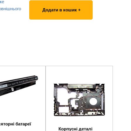
же
овнішнього
Додати в кошик +
яторні батареї
Корпусні деталі