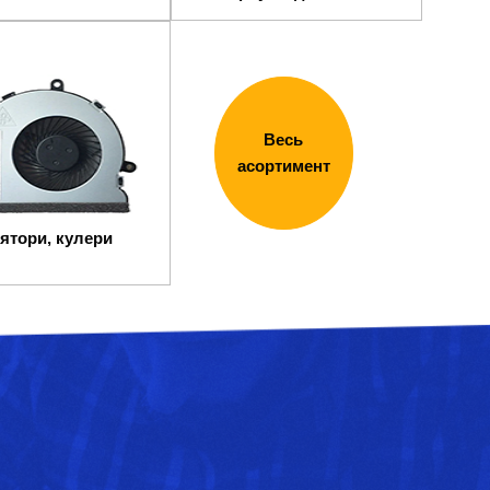
Весь
асортимент
ятори, кулери