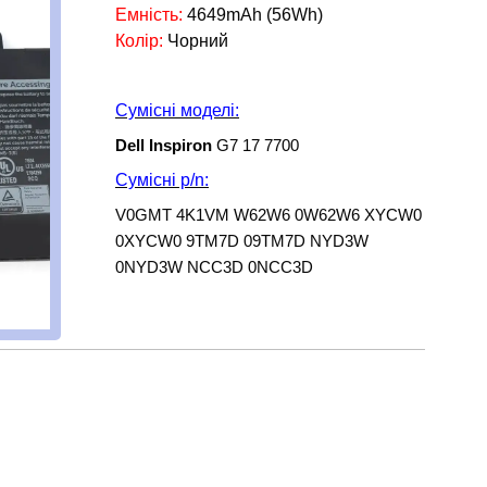
Емність:
4649mAh (56Wh)
Колір:
Чорний
Сумісні моделі:
Dell Inspiron
G7 17 7700
Сумісні p/n:
V0GMT 4K1VM W62W6 0W62W6 XYCW0
0XYCW0 9TM7D 09TM7D NYD3W
0NYD3W NCC3D 0NCC3D