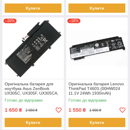
Купити
Купити
–20%
–18%
Оригінальна батарея для
Оригінальна батарея Lenovo
ноутбука Asus ZenBook
ThinkPad T460S (00HW024
UX305C, UX305F, UX305CA,
11.1V 24Wh 1930mAh)
UX305FA - C31N1411 (+11.4 V
Акумулятор, АКБ для
Готово до відправки
Готово до відправки
45Wh) АКБ
ноутбука
1 650
1 550
₴
₴
2 050 ₴
1 900 ₴
Купити
Купити