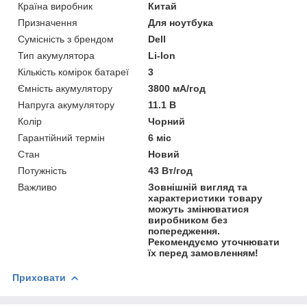
Країна виробник
Китай
Призначення
Для ноутбука
Сумісність з брендом
Dell
Тип акумулятора
Li-Ion
Кількість комірок батареї
3
Ємність акумулятору
3800 мА/год
Напруга акумулятору
11.1 В
Колір
Чорний
Гарантійний термін
6 міс
Стан
Новий
Потужність
43 Вт/год
Важливо
Зовнішній вигляд та
характеристики товару
можуть змінюватися
виробником без
попередження.
Рекомендуємо уточнювати
їх перед замовленням!
Приховати