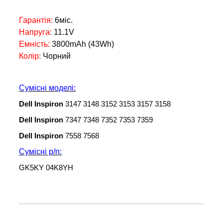
Гарантія:
6міс.
Напруга:
11
.1V
Емність:
3800
mAh (43Wh)
Колір:
Чорний
Сумісні моделі:
Dell Inspiron
3147 3148 3152 3153 3157 3158
Dell Inspiron
7347 7348 7352 7353 7359
Dell Inspiron
7558 7568
Сумісні p/n:
GK5KY 04K8YH