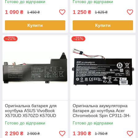
Готово до відправки
Готово до відправки
1 090
1 250
₴
₴
1 450 ₴
1 625 ₴
Купити
Купити
–21%
–21%
Оригінальна батарея для
Оригінальна акумуляторна
ноутбука ASUS VivoBook
батарея до ноутбука Acer
X570UD X570ZD K570UD
Chromebook Spin CP311-3H-
K570ZD R570UD R570ZD
K2RJ CP311-2H-C679 CP513-
Готово до відправки
Готово до відправки
F570UD - B31N1723
1HL CP513-1H - AP16L8J
2 290
1 390
₴
₴
2 900 ₴
1 750 ₴