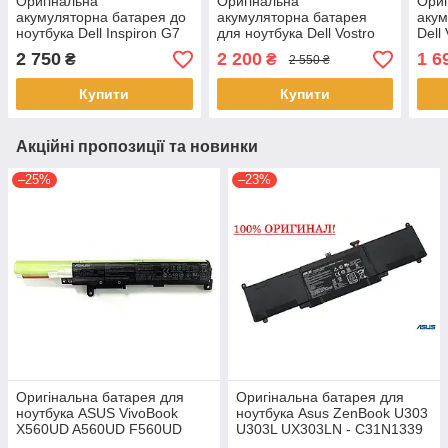
Оригінальна
Оригінальна
Ориг
акумуляторна батарея до
акумуляторна батарея
акум
ноутбука Dell Inspiron G7
для ноутбука Dell Vostro
Dell
17 7700 - V0GMT
3560, 3460 - N3X1D (11.1V
8858
2 750
2 200
1 6
₴
₴
2 550 ₴
65Wh) Аккумулятор, АКБ
Акум
Купити
Купити
Акційні пропозиції та новинки
–25%
–23%
Оригінальна батарея для
Оригінальна батарея для
ноутбука ASUS VivoBook
ноутбука Asus ZenBook U303
X560UD A560UD F560UD
U303L UX303LN - C31N1339
K560UD R562UD - A31N1730
(+11.31 V 50Wh) АКБ