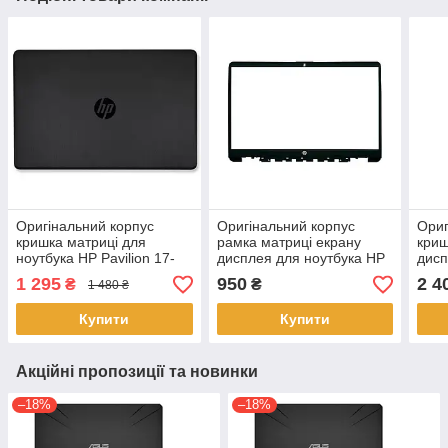
Оригінальний корпус
Оригінальний корпус
Ориг
кришка матриці для
рамка матриці екрану
криш
ноутбука HP Pavilion 17-
дисплея для ноутбука HP
дисп
BS 17-BR 17-AK (933298-
15T-DY 15-DY 15-EF 15Z-
Leno
1 295
950
2 4
₴
₴
1 480 ₴
001, 926490-001)
EF 15S-EQ 15S-FQ
15I
Купити
Купити
Акційні пропозиції та новинки
–18%
–18%