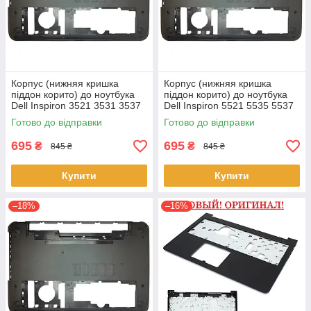
Корпус (нижняя кришка
Корпус (нижняя кришка
піддон корито) до ноутбука
піддон корито) до ноутбука
Dell Inspiron 3521 3531 3537
Dell Inspiron 5521 5535 5537
(0YXMG9, AP0ZG000200)
(0YXMG9, AP0ZG000200)
Готово до відправки
Готово до відправки
695
695
₴
₴
845 ₴
845 ₴
Купити
Купити
–18%
–16%