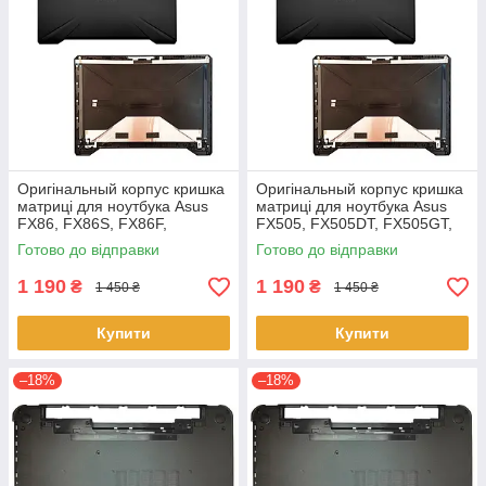
Оригінальный корпус кришка
Оригінальный корпус кришка
матриці для ноутбука Asus
матриці для ноутбука Asus
FX86, FX86S, FX86F,
FX505, FX505DT, FX505GT,
FX86SF Series
FX505GE, FX505GD,
Готово до відправки
Готово до відправки
FX505DD
1 190
1 190
₴
₴
1 450 ₴
1 450 ₴
Купити
Купити
–18%
–18%