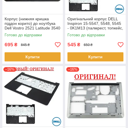
Корпус (нижняя кришка
Оригінальний корпус DELL
піддон корито) до ноутбука
Inspiron 15-5547, 5548, 5545
Dell Vostro 2521 Latitude 3540
- 0K1M13 (палмрест, топкейс,
(0YXMG9, AP0ZG000200)
верх)
Готово до відправки
Готово до відправки
695
545
₴
₴
845 ₴
650 ₴
Купити
Купити
–16%
–16%