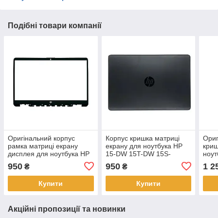
Подібні товари компанії
Оригінальний корпус
Корпус кришка матриці
Ориг
рамка матриці екрану
екрану для ноутбука HP
криш
дисплея для ноутбука HP
15-DW 15T-DW 15S-
ноут
15T-DY 15-DY 15-EF 15Z-
DW 15Z-
DW 
950
950
1 2
₴
₴
EF 15S-EQ 15S-FQ
GW AP2H8000900
(AP2
L94456-001
001)
Купити
Купити
Акційні пропозиції та новинки