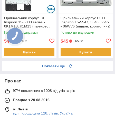
Оригінальний корпус DELL
Оригінальний корпус DELL
Inspiron 15-5000 series -
Inspiron 15-5547, 5548, 5545
0K1M13, K1M13 (палмрест,
- 06WV6 (піддон, корито, низ)
топкейс, верх)
Готово до відправки
Готово до відправки
545
545
₴
₴
650 ₴
650 ₴
Купити
Купити
Показати ще
Про нас
97% позитивних з 1008 відгуків за рік
Працює з 29.08.2016
м. Львів
вул. Городоцька 128, Львів, Україна