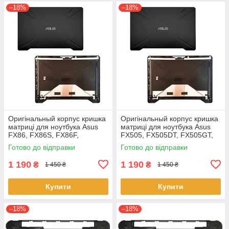
–18%
–18%
Оригінальный корпус кришка
Оригінальный корпус кришка
матриці для ноутбука Asus
матриці для ноутбука Asus
FX86, FX86S, FX86F,
FX505, FX505DT, FX505GT,
FX86SF Series
FX505GE, FX505GD,
Готово до відправки
Готово до відправки
FX505DD
1 190
1 190
₴
₴
1 450 ₴
1 450 ₴
Купити
Купити
–18%
–18%