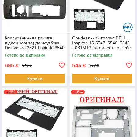
Корпус (нижняя кришка
Оригінальний корпус DELL
піддон корито) до ноутбука
Inspiron 15-5547, 5548, 5545
Dell Vostro 2521 Latitude 3540
- 0K1M13 (палмрест, топкейс,
(0YXMG9, AP0ZG000200)
верх)
Готово до відправки
Готово до відправки
695
545
₴
₴
845 ₴
650 ₴
Купити
Купити
–16%
–16%