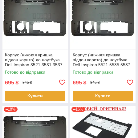
Корпус (нижняя кришка
Корпус (нижняя кришка
піддон корито) до ноутбука
піддон корито) до ноутбука
Dell Inspiron 3521 3531 3537
Dell Inspiron 5521 5535 5537
(0YXMG9, AP0ZG000200)
(0YXMG9, AP0ZG000200)
Готово до відправки
Готово до відправки
695
695
₴
₴
845 ₴
845 ₴
Купити
Купити
–18%
–16%