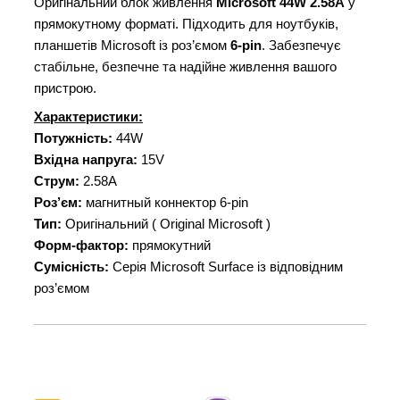
Оригінальний блок живлення
Microsoft
44W 2.58A
у
прямокутному форматі. Підходить для ноутбуків,
планшетів Microsoft
із роз’ємом
6-pin
. Забезпечує
стабільне, безпечне та надійне живлення вашого
пристрою.
Характеристики:
Потужність:
44W
Вхідна напруга:
15V
Струм:
2.58A
Роз’єм:
магнитный коннектор 6-pin
Тип:
Оригінальний ( Original Microsoft
)
Форм-фактор:
прямокутний
Сумісність:
Серія Microsoft
Surface із відповідним
роз’ємом