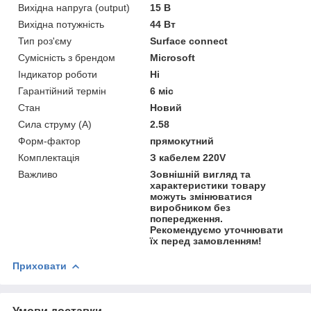
Вихідна напруга (output)
15 В
Вихідна потужність
44 Вт
Тип роз'єму
Surface connect
Сумісність з брендом
Microsoft
Індикатор роботи
Ні
Гарантійний термін
6 міс
Стан
Новий
Сила струму (А)
2.58
Форм-фактор
прямокутний
Комплектація
З кабелем 220V
Важливо
Зовнішній вигляд та
характеристики товару
можуть змінюватися
виробником без
попередження.
Рекомендуємо уточнювати
їх перед замовленням!
Приховати