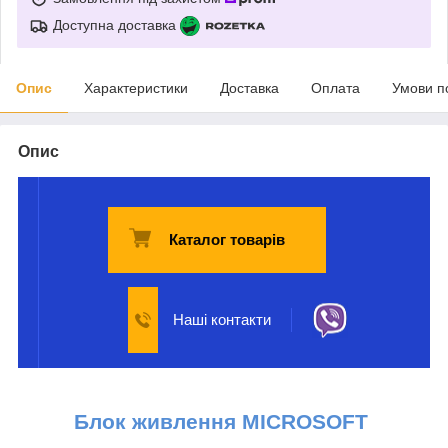
Доступна доставка
Опис
Характеристики
Доставка
Оплата
Умови п
Опис
Каталог товарів
Наші контакти
Блок
живлення
MICROSOFT