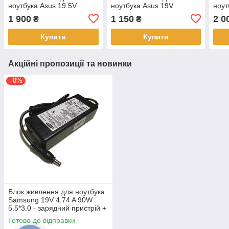
ноутбука Asus 19.5V
ноутбука Asus 19V
ноут
9.23A 180W 6.0*3.7 mm
6.32A 120W 4.5*3.0 mm
10A 
1 900
1 150
2 0
₴
₴
Ovale без кабеля 220V
Ovale без кабеля 220V
прям
220
Купити
Купити
Акційні пропозиції та новинки
–8%
Блок живлення для ноутбука
Samsung 19V 4.74 A 90W
5.5*3.0 - зарядний пристрій +
кабель 220B
Готово до відправки