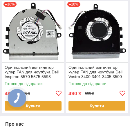
–18%
–18%
Оригінальний вентилятор
Оригінальний вентилятор
кулер FAN для ноутбука Dell
кулер FAN для ноутбука Dell
Inspiron 5570 5575 5593
Vostro 3400 3401 3405 3500
3583 3584 3585 3593 3501
3501 (після 2020 року)
Готово до відправки
Готово до відправки
3502 3505 07MCD0 v.1
07MCD0 v.1
490
490
₴
₴
600 ₴
600 ₴
Купити
Купити
Про нас