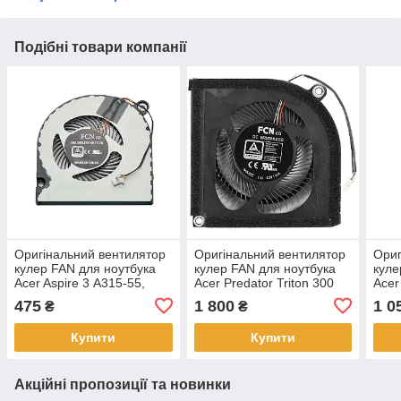
Подібні товари компанії
Оригінальний вентилятор
Оригінальний вентилятор
Ориг
кулер FAN для ноутбука
кулер FAN для ноутбука
куле
Acer Aspire 3 A315-55,
Acer Predator Triton 300
Acer
A315-55G (DC28000NSF0)
SE PT314-51S
PH3
475
1 800
1 0
₴
₴
Купити
Купити
Акційні пропозиції та новинки