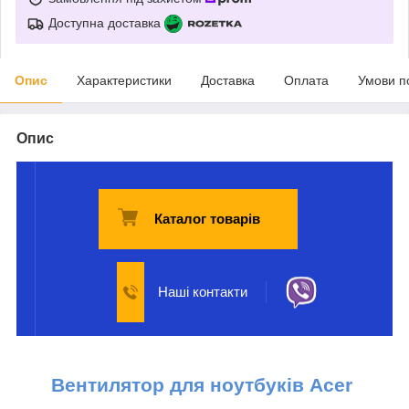
Доступна доставка
Опис
Характеристики
Доставка
Оплата
Умови п
Опис
Каталог товарів
Наші контакти
Вентилятор для ноутбуків Acer