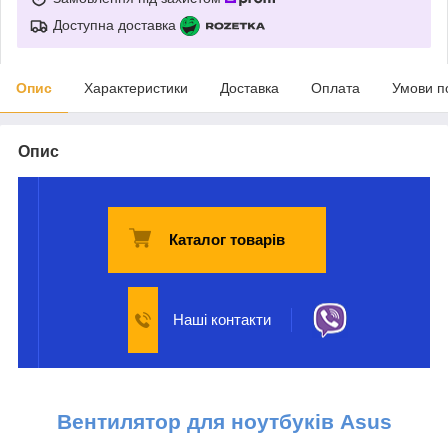
Доступна доставка
Опис
Характеристики
Доставка
Оплата
Умови п
Опис
Каталог товарів
Наші контакти
Вентилятор для ноутбуків Asus