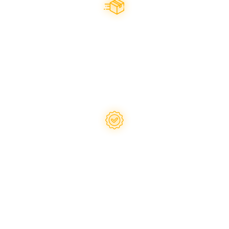
Оперативна відправка
будь-яким зручним
перевізником
Надаємо гарантію
на запчастини