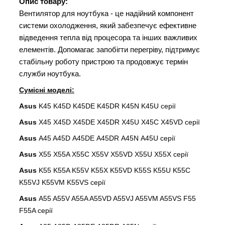
Опис товару:
Вентилятор для ноутбука - це надійний компонент
системи охолодження, який забезпечує ефективне
відведення тепла від процесора та інших важливих
елементів. Допомагає запобігти перегріву, підтримує
стабільну роботу пристрою та продовжує термін
служби ноутбука.
Сумісні моделі:
Asus
K45
K45D K45DE K45DR K45N K45U
серії
Asus
X45
X45D X45DE X45DR X45U X45C X45VD
серії
Asus
A45 A45D A45DE A45DR A45N A45U
серії
Asus
X55 X55A X55C X55V X55VD X55U X55X серії
Asus
K55 K55A K55V K55X K55VD K55S K55U K55C
K55VJ K55VM K55VS серії
Asus
A55 A55V A55A A55VD A55VJ A55VM A55VS F55
F55A серії