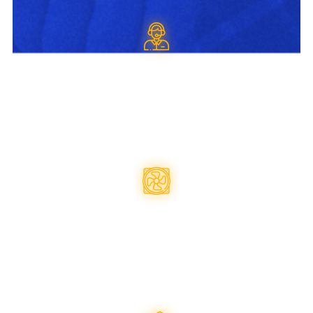
Технічна
пітримка
Підбір запчастин на
комплектуючих