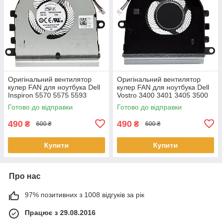
Оригінальний вентилятор
Оригінальний вентилятор
кулер FAN для ноутбука Dell
кулер FAN для ноутбука Dell
Inspiron 5570 5575 5593
Vostro 3400 3401 3405 3500
3583 3584 3585 3593 3501
3501 (після 2020 року)
Готово до відправки
Готово до відправки
3502 3505 07MCD0 v.1
07MCD0 v.1
490
490
₴
₴
600 ₴
600 ₴
Купити
Купити
Про нас
97% позитивних з 1008 відгуків за рік
Працює з 29.08.2016