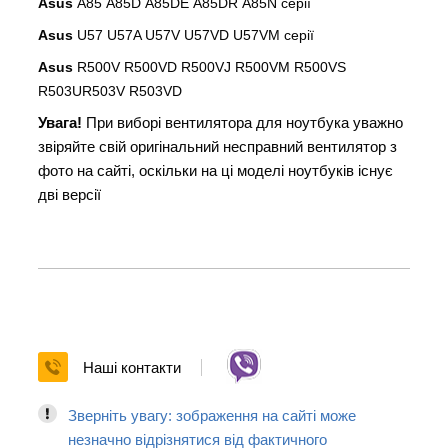
Asus
A85
A85D A85DE A85DR A85N
серії
Asus
U57 U57A U57V U57VD U57VM
серії
Asus
R500V
R500VD R500VJ R500VM R500VS
R503UR503V R503VD
Увага!
При виборі вентилятора для ноутбука уважно
звіряйте свій оригінальний несправний вентилятор з
фото на сайті, оскільки на ці моделі ноутбуків існує
дві версії
Наші контакти
Зверніть увагу: зображення на сайті може
незначно відрізнятися від фактичного