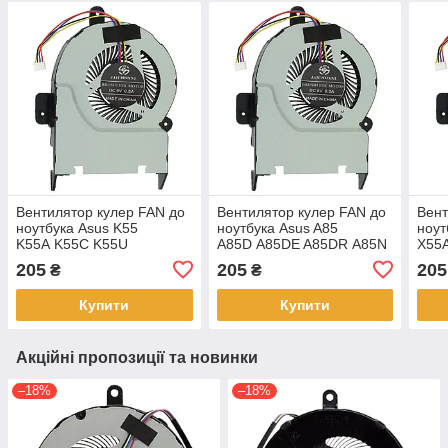
Вентилятор кулер FAN до
Вентилятор кулер FAN до
Вент
ноутбука Asus K55
ноутбука Asus A85
ноут
K55A K55C K55U
A85D A85DE A85DR A85N
X55
K55S K55X K55VD
F55 F55A (9mm)
(9m
205
205
205
₴
₴
K55VJ K55VM K55VS
(9mm)
Купити
Купити
Акційні пропозиції та новинки
–18%
–18%