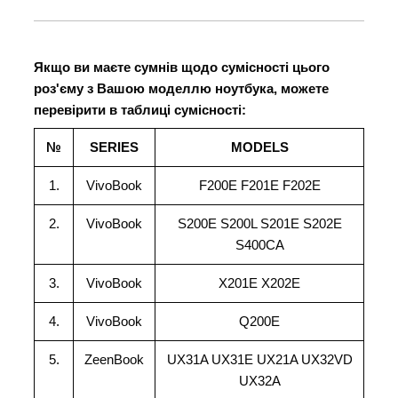
Якщо ви маєте сумнів щодо сумісності цього
роз'єму з Вашою моделлю ноутбука, можете
перевірити в таблиці сумісності:
№
SERIES
MODELS
1.
VivoBook
F200E F201E F202E
2.
VivoBook
S200E S200L S201E S202E
S400CA
3.
VivoBook
X201E X202E
4.
VivoBook
Q200E
5.
ZeenBook
UX31A UX31E UX21A UX32VD
UX32A