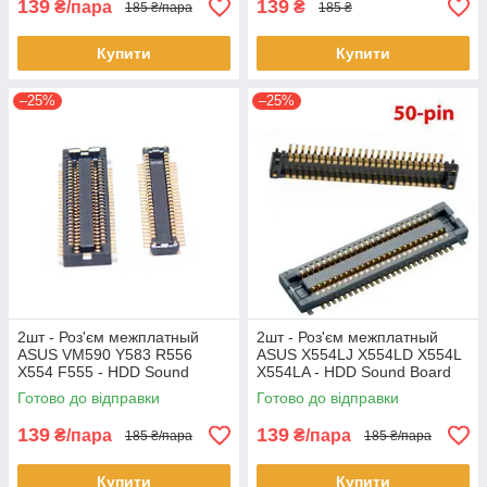
139
139
₴/пара
₴
185 ₴/пара
185 ₴
Купити
Купити
–25%
–25%
2шт - Роз'єм межплатный
2шт - Роз'єм межплатный
ASUS VM590 Y583 R556
ASUS X554LJ X554LD X554L
X554 F555 - HDD Sound
X554LA - HDD Sound Board
Board
Готово до відправки
Готово до відправки
139
139
₴/пара
₴/пара
185 ₴/пара
185 ₴/пара
Купити
Купити