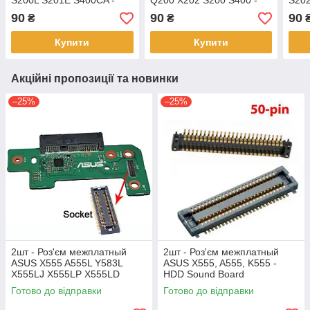
S200L S201E S400CA -
Q200 X202 S200 S400 -
S202
разем
разем
90
90
90
₴
₴
Купити
Купити
Акційні пропозиції та новинки
–25%
–25%
2шт - Роз'єм межплатный
2шт - Роз'єм межплатный
ASUS X555 A555L Y583L
ASUS X555, A555, K555 -
X555LJ X555LP X555LD
HDD Sound Board
F555L - HDD Sound Board
Готово до відправки
Готово до відправки