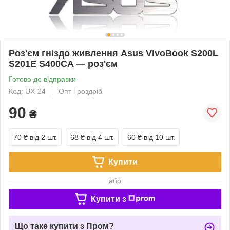
Роз'єм гніздо живлення Asus VivoBook S200L
S201E S400CA — роз'єм
Готово до відправки
Код: UX-24
Опт і роздріб
90
₴
70 ₴
від 2 шт.
68 ₴
від 4 шт.
60 ₴
від 10 шт.
Купити
або
Купити з
Що таке купити з Пром?