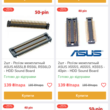
–25%
–25%
2шт - Роз'єм межплатный
2шт - Роз'єм межплатный
ASUS A555LB R556L R556LD
ASUS X555S, A555S, K555S -
- HDD Sound Board
40pin - HDD Sound Board
Готово до відправки
Готово до відправки
139
139
₴/пара
₴/пара
185 ₴/пара
185 ₴/пара
Купити
Купити
–25%
–25%