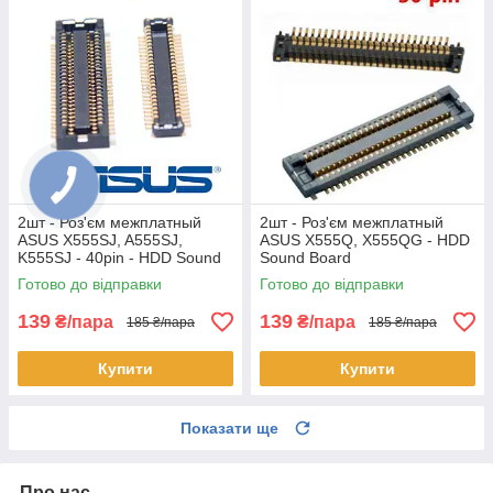
2шт - Роз'єм межплатный
2шт - Роз'єм межплатный
ASUS X555SJ, A555SJ,
ASUS X555Q, X555QG - HDD
K555SJ - 40pin - HDD Sound
Sound Board
Board
Готово до відправки
Готово до відправки
139
139
₴/пара
₴/пара
185 ₴/пара
185 ₴/пара
Купити
Купити
Показати ще
Про нас