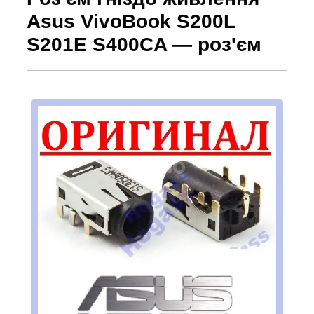
Asus VivoBook S200L
S201E S400CA — роз'єм